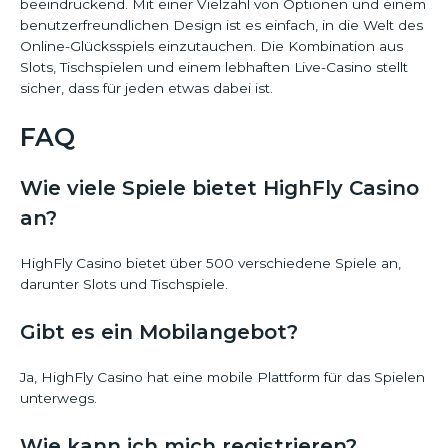
beeindruckend. Mit einer Vielzahl von Optionen und einem
benutzerfreundlichen Design ist es einfach, in die Welt des
Online-Glücksspiels einzutauchen. Die Kombination aus
Slots, Tischspielen und einem lebhaften Live-Casino stellt
sicher, dass für jeden etwas dabei ist.
FAQ
Wie viele Spiele bietet HighFly Casino
an?
HighFly Casino bietet über 500 verschiedene Spiele an,
darunter Slots und Tischspiele.
Gibt es ein Mobilangebot?
Ja, HighFly Casino hat eine mobile Plattform für das Spielen
unterwegs.
Wie kann ich mich registrieren?