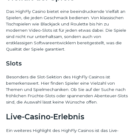
Das HighFly Casino bietet eine beeindruckende Vielfalt an
Spielen, die jeden Geschmack bedienen. Von klassischen
Tischspielen wie Blackjack und Roulette bis hin zu
modernen Video-Slots ist für jeden etwas dabei. Die Spiele
sind nicht nur unterhaltsam, sondern auch von
erstklassigen Softwareentwicklern bereitgestellt, was die
Qualität der Spiele garantiert.
Slots
Besonders die Slot-Sektion des HighFly Casinos ist
bemerkenswert. Hier finden Spieler eine Vielzahl von
Themen und Spielmechaniken. Ob Sie auf der Suche nach
fröhlichen Früchte-Slots oder spannenden Abenteuer-Slots
sind, die Auswahl lässt keine Wünsche offen.
Live-Casino-Erlebnis
Ein weiteres Highlight des HighFly Casinos ist das Live-