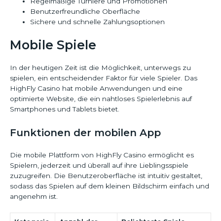
Regelmäßige Turniere und Promotionen
Benutzerfreundliche Oberfläche
Sichere und schnelle Zahlungsoptionen
Mobile Spiele
In der heutigen Zeit ist die Möglichkeit, unterwegs zu
spielen, ein entscheidender Faktor für viele Spieler. Das
HighFly Casino hat mobile Anwendungen und eine
optimierte Website, die ein nahtloses Spielerlebnis auf
Smartphones und Tablets bietet.
Funktionen der mobilen App
Die mobile Plattform von HighFly Casino ermöglicht es
Spielern, jederzeit und überall auf ihre Lieblingsspiele
zuzugreifen. Die Benutzeroberfläche ist intuitiv gestaltet,
sodass das Spielen auf dem kleinen Bildschirm einfach und
angenehm ist.