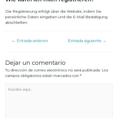
Die Registrierung erfolgt über die Website, indem Sie
persönliche Daten eingeben und die E-Mail Bestätigung
abschließen.
←
Entrada anterior
Entrada siguiente
→
Dejar un comentario
Tu dirección de correo electrónico no será publicada.
Los
campos obligatorios están marcados con
*