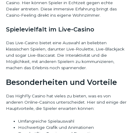
Casino. Hier können Spieler in Echtzeit gegen echte
Dealer antreten. Diese immersive Erfahrung bringt das
Casino-Feeling direkt ins eigene Wohnzimmer.
Spielevielfalt im Live-Casino
Das Live-Casino bietet eine Auswahl an beliebten
klassischen Spielen, darunter Live-Roulette, Live-Blackjack
und sogar Live-Baccarat. Die Interaktivität und die
Möglichkeit, mit anderen Spielern zu kommunizieren,
machen das Erlebnis noch spannender.
Besonderheiten und Vorteile
Das HighFly Casino hat vieles zu bieten, was es von
anderen Online-Casinos unterscheidet. Hier sind einige der
Hauptvorteile, die Spieler erwarten können:
Umfangreiche Spielauswahl
Hochwertige Grafik und Animationen