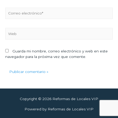
Guarda mi nombre, correo electrónico y web en este
navegador para la próxima vez que comente.
Copyright © 2026
Reformas de Locales VIP
Powered by
Reformas de Locales VIP