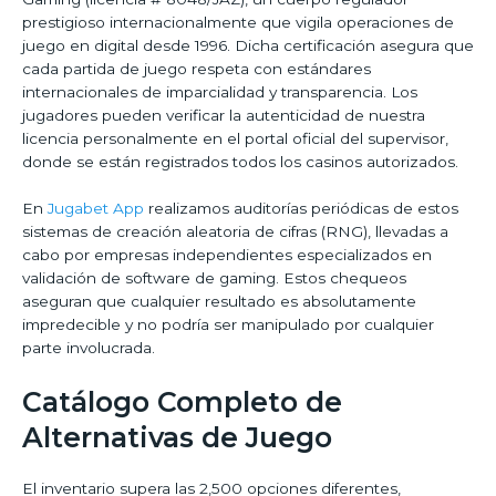
prestigioso internacionalmente que vigila operaciones de
juego en digital desde 1996. Dicha certificación asegura que
cada partida de juego respeta con estándares
internacionales de imparcialidad y transparencia. Los
jugadores pueden verificar la autenticidad de nuestra
licencia personalmente en el portal oficial del supervisor,
donde se están registrados todos los casinos autorizados.
En
Jugabet App
realizamos auditorías periódicas de estos
sistemas de creación aleatoria de cifras (RNG), llevadas a
cabo por empresas independientes especializados en
validación de software de gaming. Estos chequeos
aseguran que cualquier resultado es absolutamente
impredecible y no podría ser manipulado por cualquier
parte involucrada.
Catálogo Completo de
Alternativas de Juego
El inventario supera las 2,500 opciones diferentes,