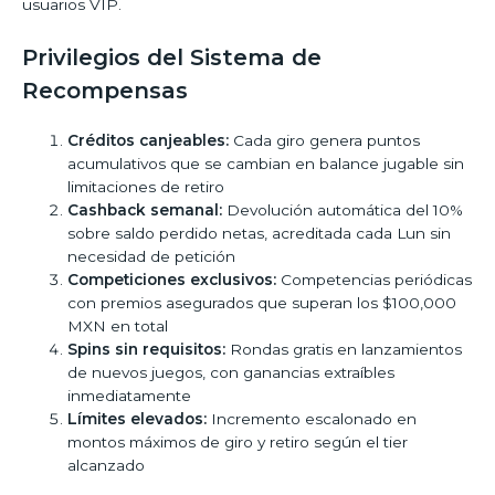
usuarios VIP.
Privilegios del Sistema de
Recompensas
Créditos canjeables:
Cada giro genera puntos
acumulativos que se cambian en balance jugable sin
limitaciones de retiro
Cashback semanal:
Devolución automática del 10%
sobre saldo perdido netas, acreditada cada Lun sin
necesidad de petición
Competiciones exclusivos:
Competencias periódicas
con premios asegurados que superan los $100,000
MXN en total
Spins sin requisitos:
Rondas gratis en lanzamientos
de nuevos juegos, con ganancias extraíbles
inmediatamente
Límites elevados:
Incremento escalonado en
montos máximos de giro y retiro según el tier
alcanzado