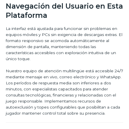
Navegación del Usuario en Esta
Plataforma
La interfaz está ajustada para funcionar sin problemas en
equipos móviles y PCs sin exigencia de descargas extras. El
formato responsivo se acomoda automáticamente al
dimensión de pantalla, manteniendo todas las
características accesibles con exploración intuitiva de un
único toque.
Nuestro equipo de atención multilingüe está accesible 24/7
mediante mensaje en vivo, correo electrónico y WhatsApp.
Los períodos de respuesta media son inferiores a dos
minutos, con especialistas capacitados para atender
consultas tecnológicas, financieras y relacionadas con el
juego responsable. Implementamos recursos de
autoexclusión y topes configurables que posibilitan a cada
jugador mantener control total sobre su presencia.