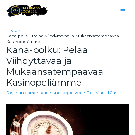
Inicio
Kana-polku: Pelaa Viihdyttävää ja Mukaansatempaavaa
Kasinopeliämme
Kana-polku: Pelaa
Viihdyttävää ja
Mukaansatempaavaa
Kasinopeliämme
Dejar un comentario
/
uncategorized
/ Por
Maca ICar