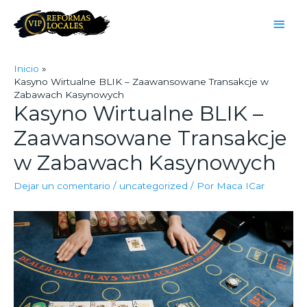
Inicio
Kasyno Wirtualne BLIK – Zaawansowane Transakcje w
Zabawach Kasynowych
Kasyno Wirtualne BLIK –
Zaawansowane Transakcje
w Zabawach Kasynowych
Dejar un comentario
/
uncategorized
/ Por
Maca ICar