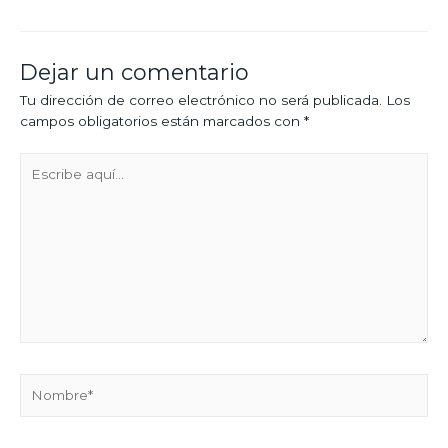
Dejar un comentario
Tu dirección de correo electrónico no será publicada.
Los
campos obligatorios están marcados con
*