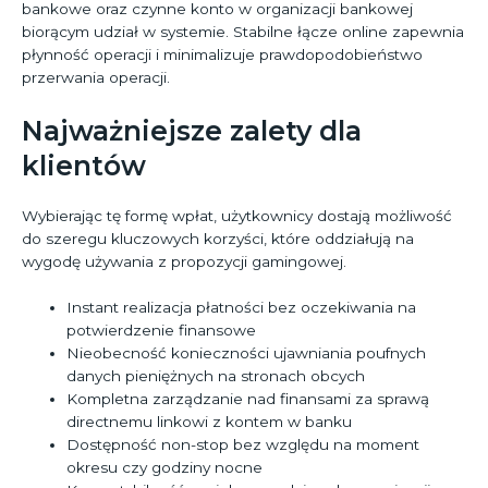
bankowe oraz czynne konto w organizacji bankowej
biorącym udział w systemie. Stabilne łącze online zapewnia
płynność operacji i minimalizuje prawdopodobieństwo
przerwania operacji.
Najważniejsze zalety dla
klientów
Wybierając tę formę wpłat, użytkownicy dostają możliwość
do szeregu kluczowych korzyści, które oddziałują na
wygodę używania z propozycji gamingowej.
Instant realizacja płatności bez oczekiwania na
potwierdzenie finansowe
Nieobecność konieczności ujawniania poufnych
danych pieniężnych na stronach obcych
Kompletna zarządzanie nad finansami za sprawą
directnemu linkowi z kontem w banku
Dostępność non-stop bez względu na moment
okresu czy godziny nocne