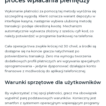
proces wpłacania pieniędzy
Wykonanie płatności za pomocą tej metody wyróżnia się
szczególną wygodą. Klient oznacza wariant depozytu w
interfejsie kasyna, następnie wybiera ulubioną metodę
transakcji i podaje określoną kwotę. Mechanizm
automatycznie wytwarza złożony z sześciu cyfr kod, co
należy potwierdzić w programie bankowej na telefonie.
Cała operacja trwa zwykle krócej niż 30 chwil, a środki są
dostępne się na koncie gracza natychmiast po
potwierdzeniu transakcji. Zero ma wymogu tworzenia
dodatkowych profili płatniczych ani wgrywania specjalnych
oprogramowania – jedynie dysponować działające konto
finansowe z możliwością do aplikacji telefonicznej.
Warunki sprzętowe dla użytkowników
By wykorzystać z tej opcji płatności, gracz ma obowiązek
wypełnić parę podstawowych warunków. Konieczny jest
smartfon z systemem operacyjnym wspierającym programy