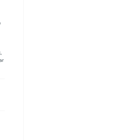
m
,
ar