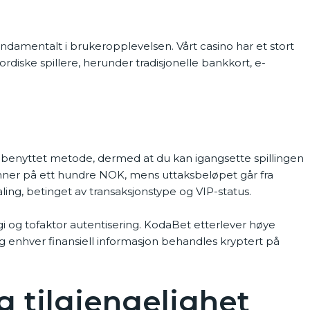
fundamentalt i brukeropplevelsen. Vårt casino har et stort
ordiske spillere, herunder tradisjonelle bankkort, e-
benyttet metode, dermed at du kan igangsette spillingen
ner på ett hundre NOK, mens uttaksbeløpet går fra
ng, betinget av transaksjonstype og VIP-status.
i og tofaktor autentisering. KodaBet etterlever høye
g enhver finansiell informasjon behandles kryptert på
g tilgjengelighet