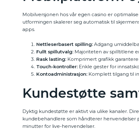
Mobilversjonen hos vår egen casino er optimaliser
utformingen skalerer seg automatisk til skjermens 
apps.
Nettleserbasert spilling:
Adgang umiddelbar
Fullt spillutvalg:
Majoriteten av spilltitlene e
Rask lasting:
Komprimert grafikk garanterer 
Touch-kontroller:
Enkle gester for innsatsko
Kontoadministrasjon:
Komplett tilgang til i
Kundestøtte sam
Dyktig kundestøtte er aktivt via ulike kanaler. D
kundebehandlere som håndterer henvendelser prod
minutter for live-henvendelser.