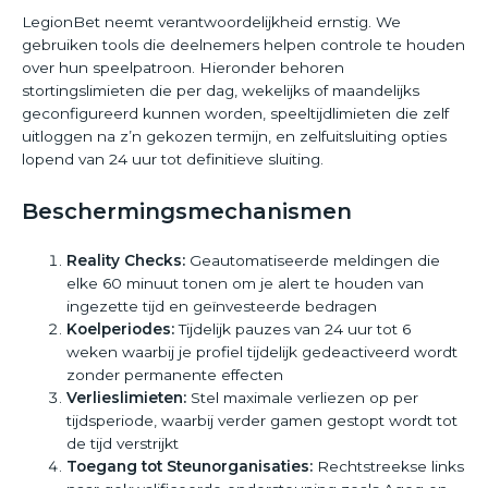
LegionBet neemt verantwoordelijkheid ernstig. We
gebruiken tools die deelnemers helpen controle te houden
over hun speelpatroon. Hieronder behoren
stortingslimieten die per dag, wekelijks of maandelijks
geconfigureerd kunnen worden, speeltijdlimieten die zelf
uitloggen na z’n gekozen termijn, en zelfuitsluiting opties
lopend van 24 uur tot definitieve sluiting.
Beschermingsmechanismen
Reality Checks:
Geautomatiseerde meldingen die
elke 60 minuut tonen om je alert te houden van
ingezette tijd en geïnvesteerde bedragen
Koelperiodes:
Tijdelijk pauzes van 24 uur tot 6
weken waarbij je profiel tijdelijk gedeactiveerd wordt
zonder permanente effecten
Verlieslimieten:
Stel maximale verliezen op per
tijdsperiode, waarbij verder gamen gestopt wordt tot
de tijd verstrijkt
Toegang tot Steunorganisaties:
Rechtstreekse links