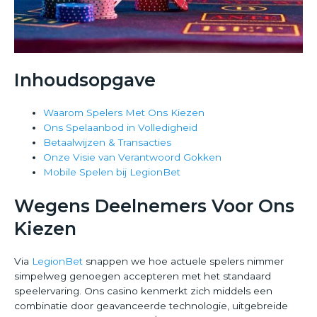
Inhoudsopgave
Waarom Spelers Met Ons Kiezen
Ons Spelaanbod in Volledigheid
Betaalwijzen & Transacties
Onze Visie van Verantwoord Gokken
Mobile Spelen bij LegionBet
Wegens Deelnemers Voor Ons
Kiezen
Via
LegionBet
snappen we hoe actuele spelers nimmer
simpelweg genoegen accepteren met het standaard
speelervaring. Ons casino kenmerkt zich middels een
combinatie door geavanceerde technologie, uitgebreide