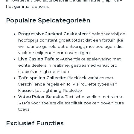
het gamma is enorm.
Populaire Spelcategorieën
Progressive Jackpot Gokkasten:
Spelen waarbij de
hoofdprijs constant groeit totdat dat een fortuinlijke
winnaar de gehele pot ontvangt, met bedragen die
vaak de miljoenen euro overstijgen
Live Casino Tafels:
Authentieke spelervaring met
echte dealers in realtime, gestreamed vanuit pro
studio’s in high definition
Tafelspellen Collectie:
Blackjack variaties met
verschillende regels en RTP’s, roulette types van
klassiek tot Lightning Roulettte
Video Poker Selectie:
Tactische spellen met sterke
RTP’s voor spelers die stabiliteit zoeken boven pure
toeval
Exclusief Functies