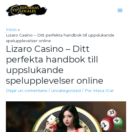
Inicio
Lizaro Casino – Ditt perfekta handbok till uppslukande
spelupplevelser online
Lizaro Casino – Ditt
perfekta handbok till
uppslukande
spelupplevelser online
Dejar un comentario
/
uncategorized
/ Por
Maca ICar