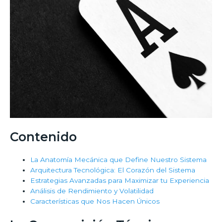
Contenido
La Anatomía Mecánica que Define Nuestro Sistema
Arquitectura Tecnológica: El Corazón del Sistema
Estrategias Avanzadas para Maximizar tu Experiencia
Análisis de Rendimiento y Volatilidad
Características que Nos Hacen Únicos