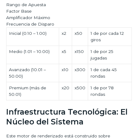
Rango de Apuesta
Factor Base
Amplificador Máximo
Frecuencia de Disparo
Inicial (0.10 – 1.00)
x2
x50
1 de por cada 12
giros
Medio (1.01 – 10.00)
x5
x150
1 de por 25
jugadas
Avanzado (10.01 –
x10
x300
1 de cada 45
50.00)
rondas
Premium (más de
x20
x500
1 de por 78
50.01)
rondas
Infraestructura Tecnológica: El
Núcleo del Sistema
Este motor de renderizado está construido sobre