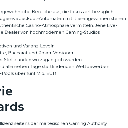
ergewöhnliche Bereiche aus, die fokussiert bezüglich
 Progessive Jackpot-Automaten mit Riesengewinnen stehen
uthentische Casino-Atmosphäre vermitteln. Jene Live-
ene Dealer von hochmodernen Gaming-Studios.
tiven und Varianz-Leveln
ette, Baccarat und Poker-Versionen
er Stelle anderswo zugänglich wurden
und alle sieben Tage stattfindenden Wettbewerben
Pools über fünf Mio. EUR
ie
ards
llizenz seitens der maltesischen Gaming Authority