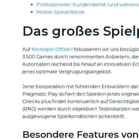
Professioneller Kundendienst rund während
Mobile Spielerlebnis
Das großes Spiel
Auf
Morospin Offiziell
fokussieren wir uns bezüglic
3.500 Games durch renommierten Anbietern, die
Automaten reichend bis hinauf an innovativen Echt
jenes optimale Vergnügungsangebot.
Jene Kooperation mit führenden Entwicklern dar
Pragmatic Play sichert den Spielern jenes original
Checks plus findet kontinuierlich auf Gerechtigke
(RNG) werden durch objektiven Testinstanzen wie
ausgewogene Spielkonditionen sicherstellt.
Besondere Features von 