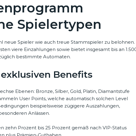
ienprogramm
che Spielertypen
 neue Spieler wie auch treue Stammspieler zu belohnen.
ten viere Einzahlungen sowie bietet insgesamt bis an 1.50
ezüglich bestimmte Automaten.
exklusiven Benefits
echse Ebenen: Bronze, Silber, Gold, Platin, Diamantstufe
 sammeln User Points, welche automatisch solchen Level
Bedingungen beispielsweise zügigere Auszahlungen,
 besonderen Anlässen.
 zehn Prozent bis 25 Prozent gemäß nach VIP-Status
ken plus Prämien-Guthaben