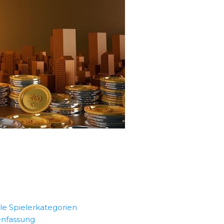
le Spielerkategorien
enfassung