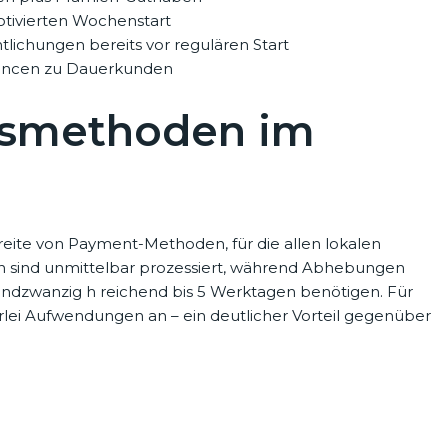
otivierten Wochenstart
ntlichungen bereits vor regulären Start
hancen zu Dauerkunden
gsmethoden im
eite von Payment-Methoden, für die allen lokalen
n sind unmittelbar prozessiert, während Abhebungen
ndzwanzig h reichend bis 5 Werktagen benötigen. Für
rlei Aufwendungen an – ein deutlicher Vorteil gegenüber