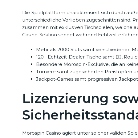
Die Spielplattform charakterisiert sich durch auß
unterschiedliche Vorlieben zugeschnitten sind.
zusammen mit exklusiven Tischspielen, welche a
Casino-Sektion sendet während Echtzeit erfahr
Mehr als 2000 Slots samt verschiedenen Mo
120+ Echtzeit-Dealer-Tische samt BJ, Roul
Besondere Morospin-Exclusive, die an kein
Turniere samt zugesicherten Preistöpfen 
Jackpot-Games samt progressiven Jackpot-
Lizenzierung sow
Sicherheitsstand
Morospin Casino agiert unter solcher validen Spie