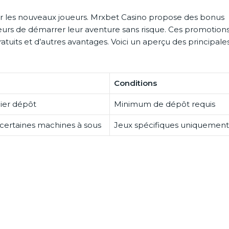
rer les nouveaux joueurs. Mrxbet Casino propose des bonus
eurs de démarrer leur aventure sans risque. Ces promotion
tuits et d’autres avantages. Voici un aperçu des principale
Conditions
ier dépôt
Minimum de dépôt requis
 certaines machines à sous
Jeux spécifiques uniquement