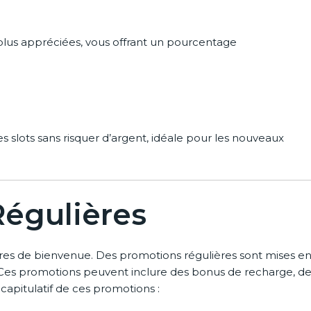
plus appréciées, vous offrant un pourcentage
s slots sans risquer d’argent, idéale pour les nouveaux
égulières
fres de bienvenue. Des promotions régulières sont mises e
Ces promotions peuvent inclure des bonus de recharge, de
capitulatif de ces promotions :