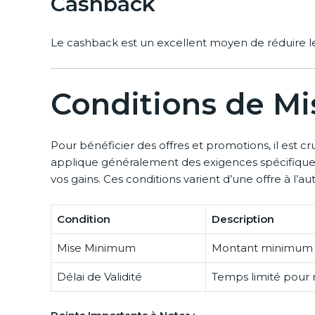
Cashback
Le cashback est un excellent moyen de réduire les 
Conditions de Mi
Pour bénéficier des offres et promotions, il est c
applique généralement des exigences spécifiques 
vos gains. Ces conditions varient d’une offre à l’aut
Condition
Description
Mise Minimum
Montant minimum à
Délai de Validité
Temps limité pour r