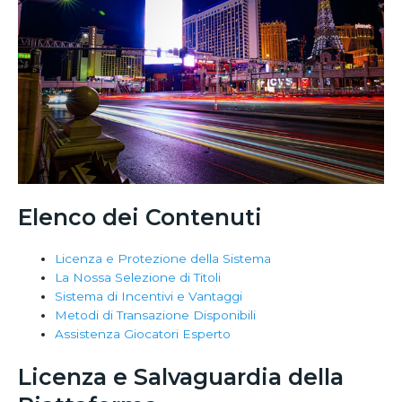
Elenco dei Contenuti
Licenza e Protezione della Sistema
La Nossa Selezione di Titoli
Sistema di Incentivi e Vantaggi
Metodi di Transazione Disponibili
Assistenza Giocatori Esperto
Licenza e Salvaguardia della