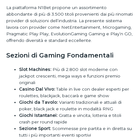
La piattaforma N1Bet propone un assortimento
abbondante di più di 3.500 titoli provenienti dai più rinomati
provider di soluzioni dell’industria. La presente sistema
lavora con provider come NetEntertainment, Microgaming,
Pragmatic Play Play, EvolutionGaming Gaming e Play’n GO,
offrendo diversità e standard eccellente.
Sezioni di Gaming Fondamentali
Slot Machines:
Più di 2.800 slot moderne con
jackpot crescenti, mega ways e funzioni premio
originali
Casino Dal Vivo:
Table in live con dealer esperti per
roulettes, blackjack, baccarà e game show
Giochi da Tavolo:
Varianti tradizionali e attuali di
poker, black jack e roulette in modalità RNG
Giochi Istantanei:
Gratta e vincita, lotteria e titoli
crash per round rapide
Sezione Sport:
Scommesse pre partita e in diretta su
tutti i più importanti eventi sportivi