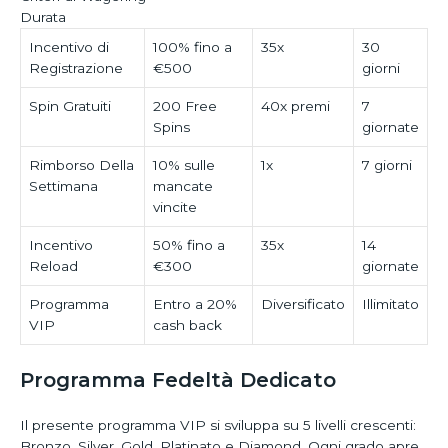
Durata
Incentivo di
100% fino a
35x
30
Registrazione
€500
giorni
Spin Gratuiti
200 Free
40x premi
7
Spins
giornate
Rimborso Della
10% sulle
1x
7 giorni
Settimana
mancate
vincite
Incentivo
50% fino a
35x
14
Reload
€300
giornate
Programma
Entro a 20%
Diversificato
Illimitato
VIP
cash back
Programma Fedeltà Dedicato
Il presente programma VIP si sviluppa su 5 livelli crescenti:
Bronzo, Silver, Gold, Platinato e Diamond. Ogni grado apre