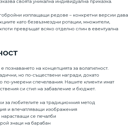
зказва своята уникална индивидуална приказка.
огобройни изплащащи редове – конкретни версии дава
нкциите като безвъзмездни ротации, множители,
кпоти превръщат всяко отделно спин в евентуална
ност
е познаването на концепцията за волатилност.
дични, но по-съществени награди, докато
о по-умерени спечелвания. Нашите клиенти имат
ствения си стил на забавление и бюджет.
ки за любителите на традиционния метод
кция и впечатляващи изображения
 нарастващи се печалби
рой знаци на барабан