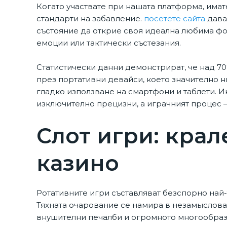
Когато участвате при нашата платформа, имат
стандарти на забавление.
посетете сайта
дава
състояние да открие своя идеална любима ф
емоции или тактически състезания.
Статистически данни демонстрират, че над 7
през портативни девайси, което значително 
гладко използване на смартфони и таблети. 
изключително прецизни, а играчният процес 
Слот игри: крал
казино
Ротативните игри съставляват безспорно най
Тяхната очарование се намира в незамысловат
внушителни печалби и огромното многообраз