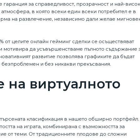
е гаранция за справедливост, прозрачност и най-висо
 атмосфера, в която всеки един всеки потребител е в
орма на развлечение, независимо дали желае мигнове
0% от целите онлайн гейминг сделки се осъществяват
ни мотивира да усъвършенстваме пълното съдържание 
Иновативният развитие позволява графиките да бъдат
– безпроблемен и без никакви прекъсвания.
е на виртуалното
-търсената класификация в нашето обширно портфейл.
остта на играта, комбинирана с възможността за
ие от теми. От традиционните плодове до сложни