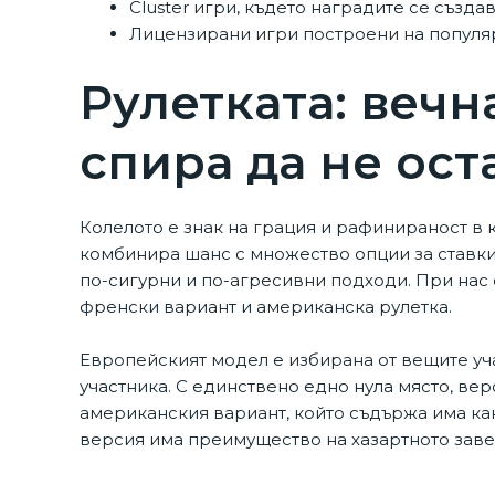
Cluster игри, където наградите се създа
Лицензирани игри построени на популя
Рулетката: вечн
спира да не ост
Колелото е знак на грация и рафинираност в к
комбинира шанс с множество опции за ставки
по-сигурни и по-агресивни подходи. При нас
френски вариант и американска рулетка.
Европейският модел е избирана от вещите уч
участника. С единствено едно нула място, ве
американския вариант, който съдържа има какт
версия има преимущество на хазартното завед