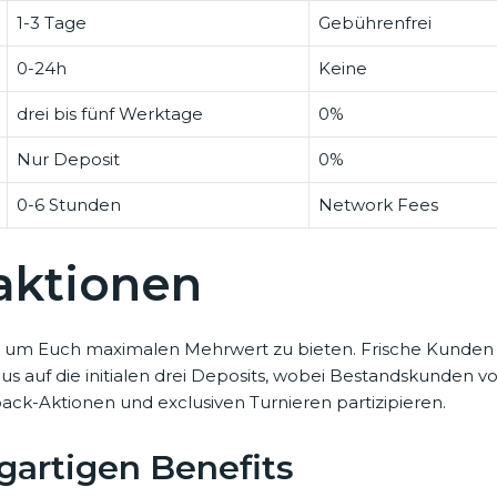
1-3 Tage
Gebührenfrei
0-24h
Keine
drei bis fünf Werktage
0%
Nur Deposit
0%
0-6 Stunden
Network Fees
aktionen
t, um Euch maximalen Mehrwert zu bieten. Frische Kunden
auf die initialen drei Deposits, wobei Bestandskunden v
ck-Aktionen und exclusiven Turnieren partizipieren.
gartigen Benefits