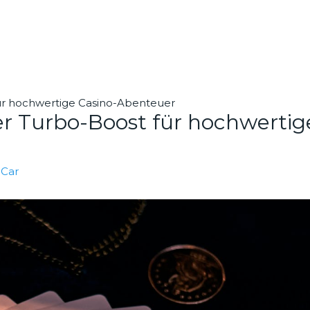
für hochwertige Casino-Abenteuer
uer Turbo-Boost für hochwertig
ICar