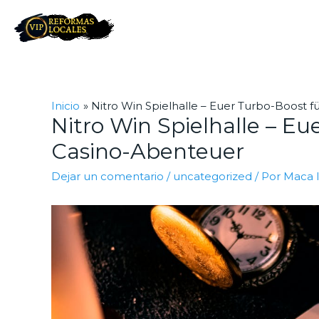
Inicio
Nitro Win Spielhalle – Euer Turbo-Boost 
Nitro Win Spielhalle – E
Casino-Abenteuer
Dejar un comentario
/
uncategorized
/ Por
Maca 