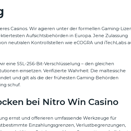
g
seres Casinos. Wir agieren unter der formellen Gaming-Lize
ektiertesten Aufsichtsbehörden in Europa. Jene Zulassung
h von neutralen Kontrollstellen wie eCOGRA und iTechLabs a
ir eine SSL-256-Bit-Verschlüsselung – den gleichen
tutionen einsetzen. Verifizierte Wahrheit: Die maltesische
ündet und gilt als die der frühesten Gaming-Behörden
ing schuf.
cken bei Nitro Win Casino
ung ernst und offerieren umfassende Werkzeuge für
lbstbestimmte Einzahlungsgrenzen, Verlustbegrenzungen,