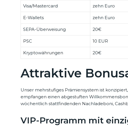
Visa/Mastercard
zehn Euro
E-Wallets
zehn Euro
SEPA-Überweisung
20€
PSC
10 EUR
Kryptowährungen
20€
Attraktive Bonus
Unser mehrstufiges Prämiensystem ist konzipier
empfangen einen abgestuften Willkommensbonus 
wöchentlich stattfindenden Nachladeboni, Cashba
VIP-Programm mit einzi