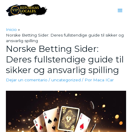
Inicio
Norske Betting Sider: Deres fullstendige guide til sikker og
ansvarlig spilling
Norske Betting Sider:
Deres fullstendige guide til
sikker og ansvarlig spilling
Dejar un comentario
/
uncategorized
/ Por
Maca ICar