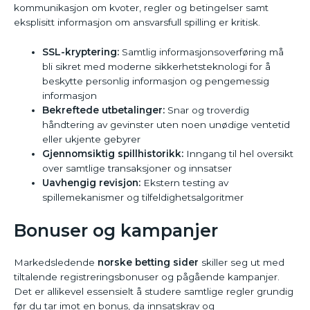
kommunikasjon om kvoter, regler og betingelser samt
eksplisitt informasjon om ansvarsfull spilling er kritisk.
SSL-kryptering:
Samtlig informasjonsoverføring må
bli sikret med moderne sikkerhetsteknologi for å
beskytte personlig informasjon og pengemessig
informasjon
Bekreftede utbetalinger:
Snar og troverdig
håndtering av gevinster uten noen unødige ventetid
eller ukjente gebyrer
Gjennomsiktig spillhistorikk:
Inngang til hel oversikt
over samtlige transaksjoner og innsatser
Uavhengig revisjon:
Ekstern testing av
spillemekanismer og tilfeldighetsalgoritmer
Bonuser og kampanjer
Markedsledende
norske betting sider
skiller seg ut med
tiltalende registreringsbonuser og pågående kampanjer.
Det er allikevel essensielt å studere samtlige regler grundig
før du tar imot en bonus, da innsatskrav og