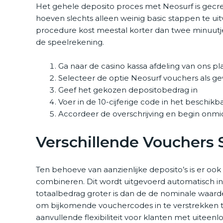
Het gehele deposito proces met Neosurf is gecreëe
hoeven slechts alleen weinig basic stappen te ui
procedure kost meestal korter dan twee minuutje
de speelrekening.
Ga naar de casino kassa afdeling van ons pl
Selecteer de optie Neosurf vouchers als 
Geef het gekozen depositobedrag in
Voer in de 10-cijferige code in het beschik
Accordeer de overschrijving en begin onmid
Verschillende Vouchers 
Ten behoeve van aanzienlijke deposito’s is er o
combineren. Dit wordt uitgevoerd automatisch i
totaalbedrag groter is dan de de nominale waard
om bijkomende vouchercodes in te verstrekken tot
aanvullende flexibiliteit voor klanten met uitee