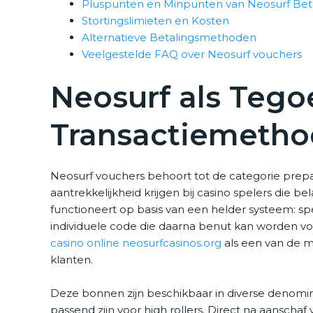
Pluspunten en Minpunten van Neosurf Bet
Stortingslimieten en Kosten
Alternatieve Betalingsmethoden
Veelgestelde FAQ over Neosurf vouchers
Neosurf als Teg
Transactiemeth
Neosurf vouchers behoort tot de categorie prep
aantrekkelijkheid krijgen bij casino spelers die 
functioneert op basis van een helder systeem: sp
individuele code die daarna benut kan worden voo
casino online neosurfcasinos.org
als een van de me
klanten.
Deze bonnen zijn beschikbaar in diverse denomi
passend zijn voor high rollers. Direct na aanschaf