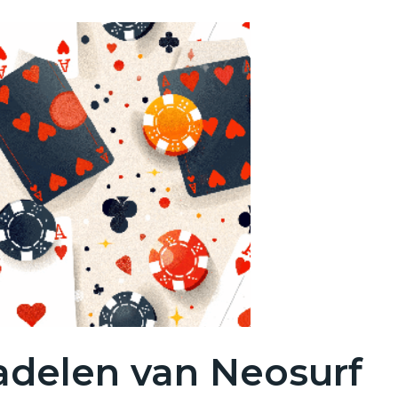
adelen van Neosurf