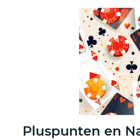
Pluspunten en N