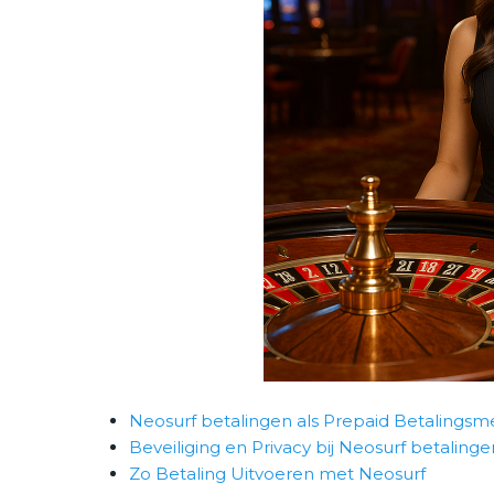
Neosurf betalingen als Prepaid Betalings
Beveiliging en Privacy bij Neosurf betalinge
Zo Betaling Uitvoeren met Neosurf