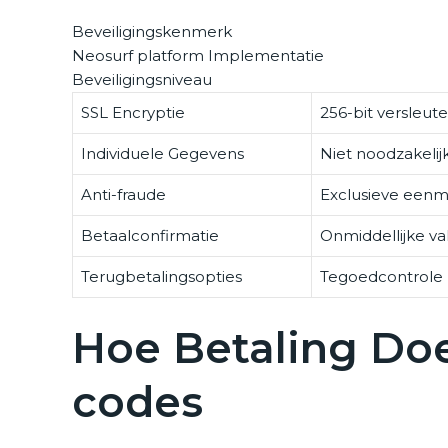
Beveiligingskenmerk
Neosurf platform Implementatie
Beveiligingsniveau
SSL Encryptie
256-bit versleute
Individuele Gegevens
Niet noodzakelij
Anti-fraude
Exclusieve eenm
Betaalconfirmatie
Onmiddellijke val
Terugbetalingsopties
Tegoedcontrole 
Hoe Betaling Do
codes