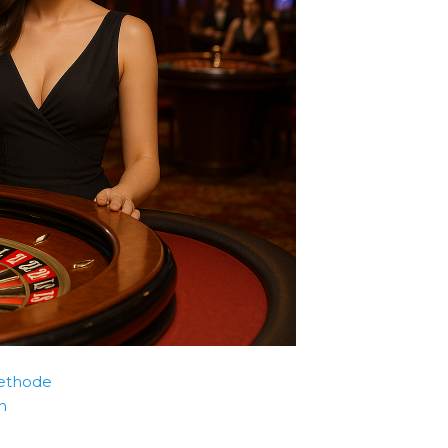
methode
n