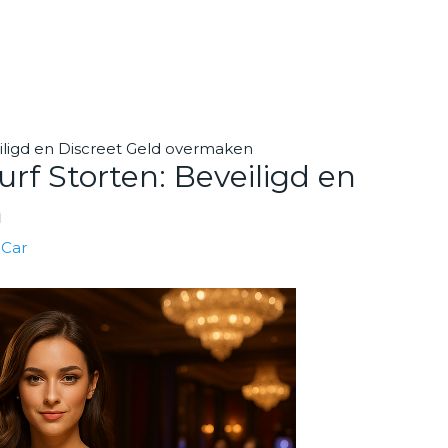
iligd en Discreet Geld overmaken
rf Storten: Beveiligd en
n
ICar