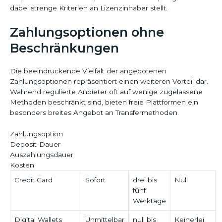
dabei strenge Kriterien an Lizenzinhaber stellt.
Zahlungsoptionen ohne
Beschränkungen
Die beeindruckende Vielfalt der angebotenen
Zahlungsoptionen repräsentiert einen weiteren Vorteil dar.
Während regulierte Anbieter oft auf wenige zugelassene
Methoden beschränkt sind, bieten freie Plattformen ein
besonders breites Angebot an Transfermethoden.
Zahlungsoption
Deposit-Dauer
Auszahlungsdauer
Kosten
Credit Card
Sofort
drei bis
Null
fünf
Werktage
Digital Wallets
Unmittelbar
null bis
Keinerlei