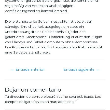
Systeme für gerechte Spielergebnisse, die kontinuierlich
regelmäßig von neutralen unabhängigen
Zertifizierungsstellen kontrolliert sind.
Die leistungsstarke Serverinfrastruktur ist gezielt auf
ständige Erreichbarkeit ausgelegt, um stets ein
unterbrechungsfreies Spielerlebnis zu jeder Zeit
garantieren. Smartphone- Optimierung erlaubt den Zugriff
von Handys und Tablet-Computern ohne Kompromisse.
Die Kompatibilität mit sämtlichen gängigen Plattformen ist
eine Selbstverständlichkeit.
←
Entrada anterior
Entrada siguiente
→
Dejar un comentario
Tu dirección de correo electrónico no será publicada.
Los
campos obligatorios están marcados con
*