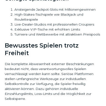
Ansteigende Jackpot-Slots mit Millionengewinnen
High-Stakes-Tischspiele wie Blackjack und
Roulettespiele
Live-Dealer-Studios mit professionellen Croupiers
Exklusive VIP-Tische mit erhöhten Limits
Turniere und Wettbewerbe mit attraktiven Preispools
Bewusstes Spielen trotz
Freiheit
Die komplette Abwesenheit externer Beschränkungen
bedeutet nicht, dass verantwortungsvolles Spielen
vernachlässigt werden kann sollte. Seriöse Plattformen
stellen umfangreiche Werkzeuge zur individuellen
Selbstkontrolle zur Verfügung, die Spieler freiwillig
aktivieren können. Dazu gehören individuelle
Einzahlungslimits, Loss-Limits und die Möglichkeit zur
Selbstsperre.