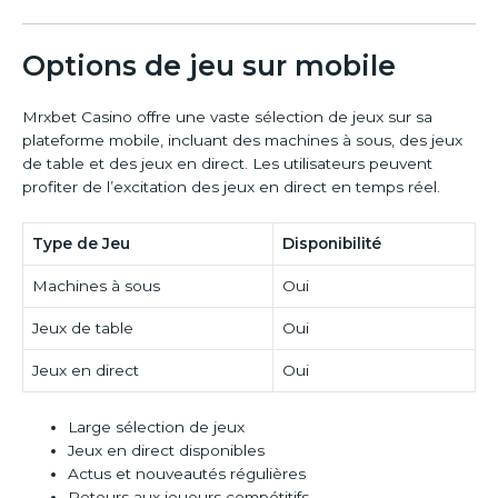
Options de jeu sur mobile
Mrxbet Casino offre une vaste sélection de jeux sur sa
plateforme mobile, incluant des machines à sous, des jeux
de table et des jeux en direct. Les utilisateurs peuvent
profiter de l’excitation des jeux en direct en temps réel.
Type de Jeu
Disponibilité
Machines à sous
Oui
Jeux de table
Oui
Jeux en direct
Oui
Large sélection de jeux
Jeux en direct disponibles
Actus et nouveautés régulières
Retours aux joueurs compétitifs