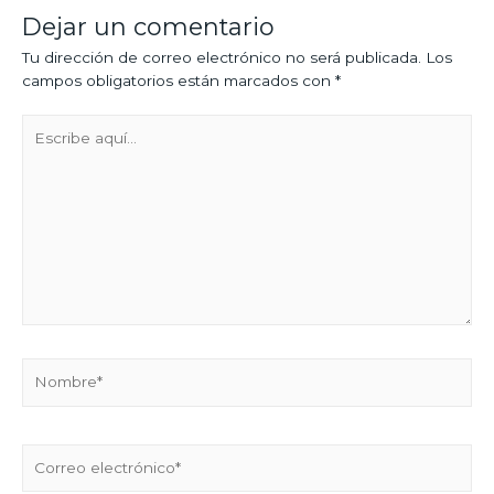
Dejar un comentario
Tu dirección de correo electrónico no será publicada.
Los
campos obligatorios están marcados con
*