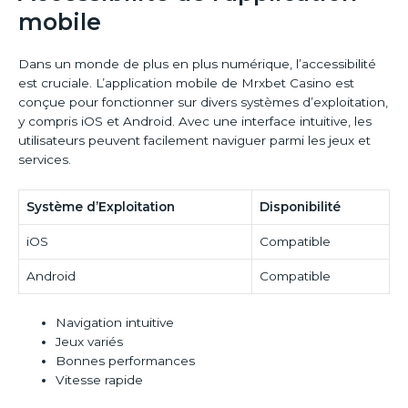
mobile
Dans un monde de plus en plus numérique, l’accessibilité
est cruciale. L’application mobile de Mrxbet Casino est
conçue pour fonctionner sur divers systèmes d’exploitation,
y compris iOS et Android. Avec une interface intuitive, les
utilisateurs peuvent facilement naviguer parmi les jeux et
services.
Système d’Exploitation
Disponibilité
iOS
Compatible
Android
Compatible
Navigation intuitive
Jeux variés
Bonnes performances
Vitesse rapide