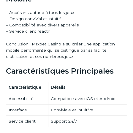
– Accès instantané à tous les jeux
– Design convivial et intuitif
– Compatibilité avec divers appareils
– Service client réactif
Conclusion : Mrxbet Casino a su créer une application
mobile performante qui se distingue par sa facilité
d’utilisation et ses nombreux jeux.
Caractéristiques Principales
Caractéristique
Détails
Accessibilité
Compatible avec iOS et Android
Interface
Conviviale et intuitive
Service client
Support 24/7