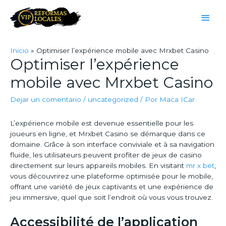
Inicio
Optimiser l’expérience mobile avec Mrxbet Casino
Optimiser l’expérience
mobile avec Mrxbet Casino
Dejar un comentario
/
uncategorized
/ Por
Maca ICar
L’expérience mobile est devenue essentielle pour les
joueurs en ligne, et Mrxbet Casino se démarque dans ce
domaine. Grâce à son interface conviviale et à sa navigation
fluide, les utilisateurs peuvent profiter de jeux de casino
directement sur leurs appareils mobiles. En visitant
mr x bet
,
vous découvrirez une plateforme optimisée pour le mobile,
offrant une variété de jeux captivants et une expérience de
jeu immersive, quel que soit l’endroit où vous vous trouvez.
Accessibilité de l’application