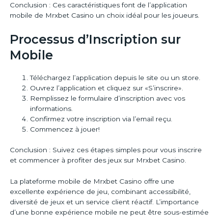
Conclusion : Ces caractéristiques font de l’application
mobile de Mrxbet Casino un choix idéal pour les joueurs.
Processus d’Inscription sur
Mobile
Téléchargez l’application depuis le site ou un store.
Ouvrez l’application et cliquez sur «S’inscrire».
Remplissez le formulaire d’inscription avec vos
informations.
Confirmez votre inscription via l’email reçu.
Commencez à jouer!
Conclusion : Suivez ces étapes simples pour vous inscrire
et commencer à profiter des jeux sur Mrxbet Casino.
La plateforme mobile de Mrxbet Casino offre une
excellente expérience de jeu, combinant accessibilité,
diversité de jeux et un service client réactif. L’importance
d’une bonne expérience mobile ne peut être sous-estimée