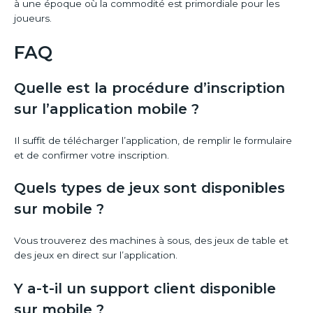
à une époque où la commodité est primordiale pour les
joueurs.
FAQ
Quelle est la procédure d’inscription
sur l’application mobile ?
Il suffit de télécharger l’application, de remplir le formulaire
et de confirmer votre inscription.
Quels types de jeux sont disponibles
sur mobile ?
Vous trouverez des machines à sous, des jeux de table et
des jeux en direct sur l’application.
Y a-t-il un support client disponible
sur mobile ?