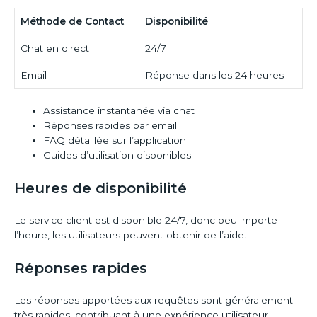
Méthode de Contact
Disponibilité
Chat en direct
24/7
Email
Réponse dans les 24 heures
Assistance instantanée via chat
Réponses rapides par email
FAQ détaillée sur l’application
Guides d’utilisation disponibles
Heures de disponibilité
Le service client est disponible 24/7, donc peu importe
l’heure, les utilisateurs peuvent obtenir de l’aide.
Réponses rapides
Les réponses apportées aux requêtes sont généralement
très rapides, contribuant à une expérience utilisateur