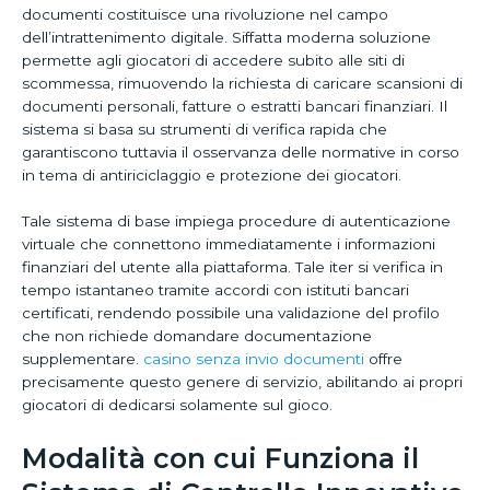
documenti costituisce una rivoluzione nel campo
dell’intrattenimento digitale. Siffatta moderna soluzione
permette agli giocatori di accedere subito alle siti di
scommessa, rimuovendo la richiesta di caricare scansioni di
documenti personali, fatture o estratti bancari finanziari. Il
sistema si basa su strumenti di verifica rapida che
garantiscono tuttavia il osservanza delle normative in corso
in tema di antiriciclaggio e protezione dei giocatori.
Tale sistema di base impiega procedure di autenticazione
virtuale che connettono immediatamente i informazioni
finanziari del utente alla piattaforma. Tale iter si verifica in
tempo istantaneo tramite accordi con istituti bancari
certificati, rendendo possibile una validazione del profilo
che non richiede domandare documentazione
supplementare.
casino senza invio documenti
offre
precisamente questo genere di servizio, abilitando ai propri
giocatori di dedicarsi solamente sul gioco.
Modalità con cui Funziona il