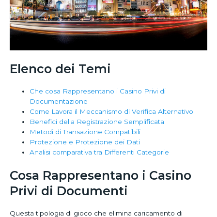
Elenco dei Temi
Che cosa Rappresentano i Casino Privi di
Documentazione
Come Lavora il Meccanismo di Verifica Alternativo
Benefici della Registrazione Semplificata
Metodi di Transazione Compatibili
Protezione e Protezione dei Dati
Analisi comparativa tra Differenti Categorie
Cosa Rappresentano i Casino
Privi di Documenti
Questa tipologia di gioco che elimina caricamento di