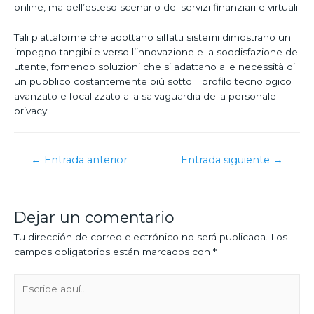
online, ma dell’esteso scenario dei servizi finanziari e virtuali.
Tali piattaforme che adottano siffatti sistemi dimostrano un
impegno tangibile verso l’innovazione e la soddisfazione del
utente, fornendo soluzioni che si adattano alle necessità di
un pubblico costantemente più sotto il profilo tecnologico
avanzato e focalizzato alla salvaguardia della personale
privacy.
←
Entrada anterior
Entrada siguiente
→
Dejar un comentario
Tu dirección de correo electrónico no será publicada.
Los
campos obligatorios están marcados con
*