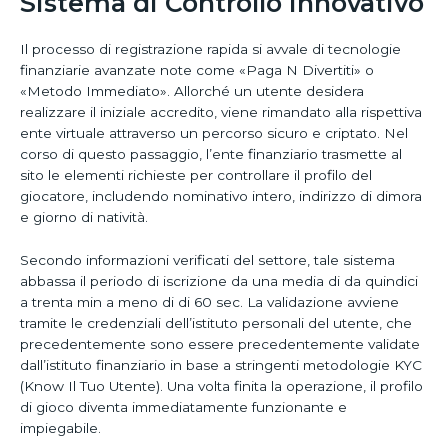
Sistema di Controllo Innovativo
Il processo di registrazione rapida si avvale di tecnologie
finanziarie avanzate note come «Paga N Divertiti» o
«Metodo Immediato». Allorché un utente desidera
realizzare il iniziale accredito, viene rimandato alla rispettiva
ente virtuale attraverso un percorso sicuro e criptato. Nel
corso di questo passaggio, l’ente finanziario trasmette al
sito le elementi richieste per controllare il profilo del
giocatore, includendo nominativo intero, indirizzo di dimora
e giorno di natività.
Secondo informazioni verificati del settore, tale sistema
abbassa il periodo di iscrizione da una media di da quindici
a trenta min a meno di di 60 sec. La validazione avviene
tramite le credenziali dell’istituto personali del utente, che
precedentemente sono essere precedentemente validate
dall’istituto finanziario in base a stringenti metodologie KYC
(Know Il Tuo Utente). Una volta finita la operazione, il profilo
di gioco diventa immediatamente funzionante e
impiegabile.