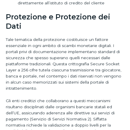
direttamente all’istituto di credito del cliente
Protezione e Protezione dei
Dati
Tale tematica della protezione costituisce un fattore
essenziale in ogni ambito di scambi monetarie digitali. I
portali privi di documentazione implementano standard di
sicurezza che spesso superano quelli necessari dalle
piattaforme tradizionali. Questa crittografia Secure Socket
Layer a 256 cifre tutela ciascuna trasmissione tra giocatore,
banca e portale, nel contempo i dati riservati non vengono
in alcun caso memorizzati sui sistemi della portale di
intrattenimento.
Gli enti creditizi che collaborano a questi meccanismi
risultano disciplinati dalle organismi bancarie statali ed
dell’UE, assicurando aderenza alle direttive sui servizi di
pagamento (Servizio di Servizi Normativa 2). Siffatta
normativa richiede la validazione a doppio livelli per la