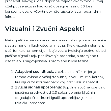
procenat svakog uloga doprinosi zajedničkom fondu. Ovaj
džekpot se aktivira kad igrač dosеgne razinu 50 bez
korištenja opcije «Continue», što iziskuje izvanredan skill i
fokus.
Vizualni i Zvučni Aspekti
Naša grafička prezentacija balansira nostalgiju retro estetike
s savremenom fluidnošću animacija. Svaki vizuelni element
služi funkcionalnom cilju – boje vozila indiciraju brzinu, oblaci
prašine signaliziraju približavanje prepreka, a promjene u
osvjetljenju nagovještavaju promjene nivoa težine.
Adaptivni soundtrack:
Glazba dinamički mijenja
tempo ovisno o vašoj trenutnoj nivou i multiplikatoru,
kreirajući zvučni feedback koji prati vašu napetost
Zvučni signali upozorenja:
Suptilne zvučne cue daju
igračima prednost od 0.3 sekunde prije ključnih
događaja, što iskusni igrači upotrebljavaju kao
taktičku prednost