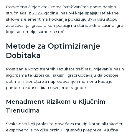
Potvrđena činjenica: Prema istraživanjima game design
stručnjaka iz 2023. godine, naslovi koje spajaju refleksne
skilove s elementima kockanja pokazuju 37% višu stopu
zadržavanja igrača u komparaciji na standardne casino igre
koje se temelje samo na sreći.
Metode za Optimiziranje
Dobitaka
Postizanje konzistentnih rezultata traži razumijevanje naših
algoritama te uzoraka. Iskusni igrači uočavaju da postoje
optimalni trenutci za napredovanje i momenti kada je
pametno konsolidirati osvojene nagrade.
Menađment Rizikom u Ključnim
Trenucima
Svaka nivo koji prolazite povećava multiplikator, ali također
eksponencijalno diže brzinu i gustoću prepreka. Ključna