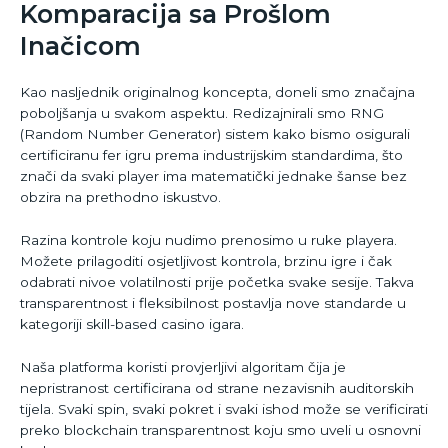
Komparacija sa Prošlom
Inačicom
Kao nasljednik originalnog koncepta, doneli smo značajna
poboljšanja u svakom aspektu. Redizajnirali smo RNG
(Random Number Generator) sistem kako bismo osigurali
certificiranu fer igru prema industrijskim standardima, što
znači da svaki player ima matematički jednake šanse bez
obzira na prethodno iskustvo.
Razina kontrole koju nudimo prenosimo u ruke playera.
Možete prilagoditi osjetljivost kontrola, brzinu igre i čak
odabrati nivoe volatilnosti prije početka svake sesije. Takva
transparentnost i fleksibilnost postavlja nove standarde u
kategoriji skill-based casino igara.
Naša platforma koristi provjerljivi algoritam čija je
nepristranost certificirana od strane nezavisnih auditorskih
tijela. Svаki spin, svaki pokret i svаki ishod može se verificirati
preko blockchain transparentnost koju smo uveli u osnovni