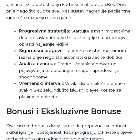
vještina leži u detektiranju kad iskoristiti opciju «Keš Out»
prije nego što gubite sve. Naš sustav nagrađuje pacijentne
igrače što razumiju ritam game.
Progresivna strategija:
Startujte s manjim betovima
dok ne savladate prve tri razine, gdje su predvidljivi
obrasci najjasnije vidljivi
Sigurnosni pragovi:
Ustanovite osobni maksimum
razina prije nego što automatski izvlačite dobitke
Analiza uzoraka:
Pratite učestalost power-up
pojavljivanja te adaptirajte tempo napredovanja
shodno tome
Vremenski intervali:
Vozila slijede ciklične obrase
svakih 8-12 sekundi, što iskusni playeri koriste za
planiranje pokreta
Bonusi i Ekskluzivne Bonuse
Ovaj sistem bonusa dizajniran je da prepozna i vrijednost
skilful igranje i postojanost. Kroz progresiju otkrivate slojeve
mehanika što nisu odmah vidljive početnicima.