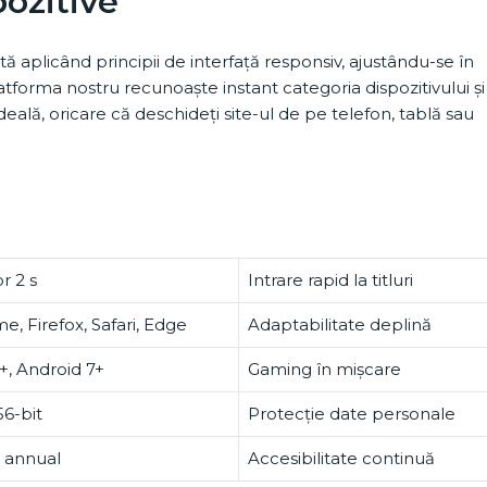
ozitive
ă aplicând principii de interfață responsiv, ajustându-se în
atforma nostru recunoaște instant categoria dispozitivului și
ală, oricare că deschideți site-ul de pe telefon, tablă sau
or 2 s
Intrare rapid la titluri
, Firefox, Safari, Edge
Adaptabilitate deplină
+, Android 7+
Gaming în mișcare
56-bit
Protecție date personale
 annual
Accesibilitate continuă