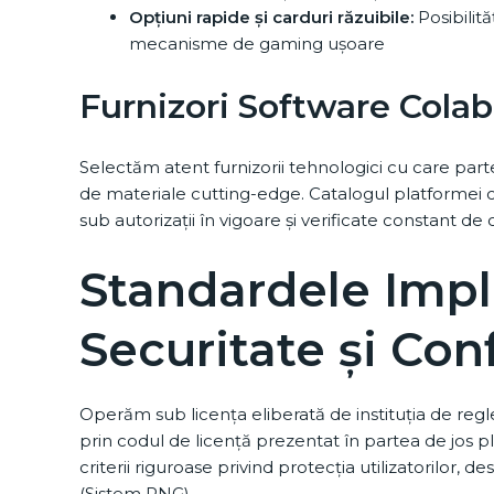
Opțiuni rapide și carduri răzuibile:
Posibilit
mecanisme de gaming ușoare
Furnizori Software Colab
Selectăm atent furnizorii tehnologici cu care part
de materiale cutting-edge. Catalogul platformei cu
sub autorizații în vigoare și verificate constant d
Standardele Imp
Securitate și Con
Operăm sub licența eliberată de instituția de regl
prin codul de licență prezentat în partea de jos p
criterii riguroase privind protecția utilizatorilor,
(Sistem RNG).