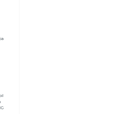
ia
il
m
NG