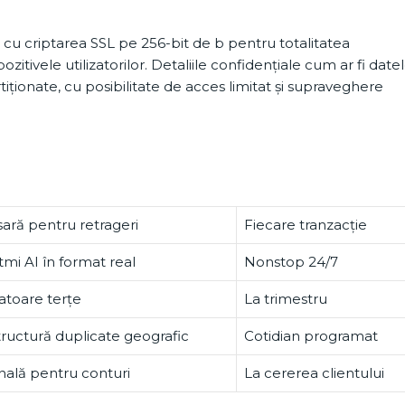
cu criptarea SSL pe 256-bit de b pentru totalitatea
ozitivele utilizatorilor. Detaliile confidențiale cum ar fi date
tiționate, cu posibilitate de acces limitat și supraveghere
ară pentru retrageri
Fiecare tranzacție
tmi AI în format real
Nonstop 24/7
atoare terțe
La trimestru
tructură duplicate geografic
Cotidian programat
nală pentru conturi
La cererea clientului