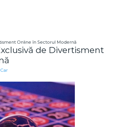
ertisment Online în Sectorul Modernă
Exclusivă de Divertisment
rnă
ICar