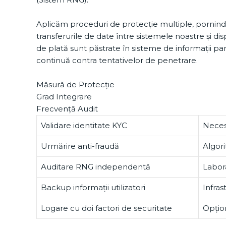
Aplicăm proceduri de protecție multiple, pornind 
transferurile de date între sistemele noastre și disp
de plată sunt păstrate în sisteme de informații par
continuă contra tentativelor de penetrare.
Măsură de Protecție
Grad Integrare
Frecvență Audit
Validare identitate KYC
Neces
Urmărire anti-fraudă
Algori
Auditare RNG independentă
Labor
Backup informații utilizatori
Infras
Logare cu doi factori de securitate
Opțio