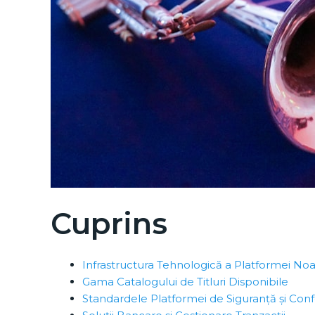
Cuprins
Infrastructura Tehnologică a Platformei Noa
Gama Catalogului de Titluri Disponibile
Standardele Platformei de Siguranță și Con