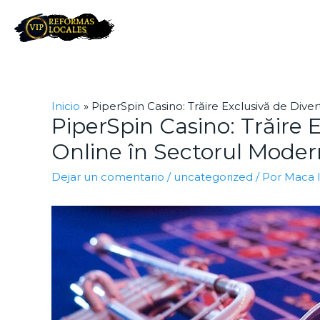
Inicio
PiperSpin Casino: Trăire Exclusivă de Div
PiperSpin Casino: Trăire 
Online în Sectorul Mode
Dejar un comentario
/
uncategorized
/ Por
Maca 