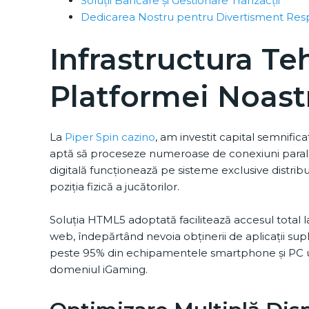
Soluții Bancare și Gestionare Tranzacții
Dedicarea Nostru pentru Divertisment Res
Infrastructura Te
Platformei Noast
La
Piper Spin cazino
, am investit capital semnifi
aptă să proceseze numeroase de conexiuni paralele 
digitală funcționează pe sisteme exclusive distribu
poziția fizică a jucătorilor.
Soluția HTML5 adoptată facilitează accesul total la
web, îndepărtând nevoia obținerii de aplicații s
peste 95% din echipamentele smartphone și PC utili
domeniul iGaming.