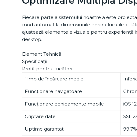
Optimizare Multiplă Disp
Fiecare parte a sistemului noastre a este proiectat
mod automat la dimensiunile ecranului utilizat. Pl
ajustează elementele vizuale pentru experiență ide
desktop.
Element Tehnică
Specificații
Profit pentru Jucători
Timp de încărcare medie
Inferi
Funcționare navigatoare
Chrome
Funcționare echipamente mobile
iOS 12
Criptare date
SSL 2
Uptime garantat
99.7%