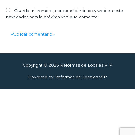
Guarda mi nombre, correo electrónico y web en este
navegador para la próxima vez que comente.
Copyright © 2026
Reformas de Locales VIP
Powered by
Reformas de Locales VIP