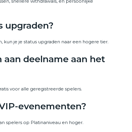
sen, snellere withdrawals, en persoonlijke
us upgraden?
 kun je je status upgraden naar een hogere tier.
n aan deelname aan het
tis voor alle geregistreerde spelers.
t VIP-evenementen?
 spelers op Platinaniveau en hoger.