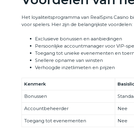
Het loyaliteitsprogramma van RealSpins Casino bi
voor spelers. Hier zijn de belangrijkste voordelen:
Exclusieve bonussen en aanbiedingen
Persoonlijke accountmanager voor VIP-spe
Toegang tot unieke evenementen en toer
Snellere opname van winsten
Verhoogde inzetlimieten en prijzen
Kenmerk
Basisli
Bonussen
Standa
Accountbeheerder
Nee
Toegang tot evenementen
Nee