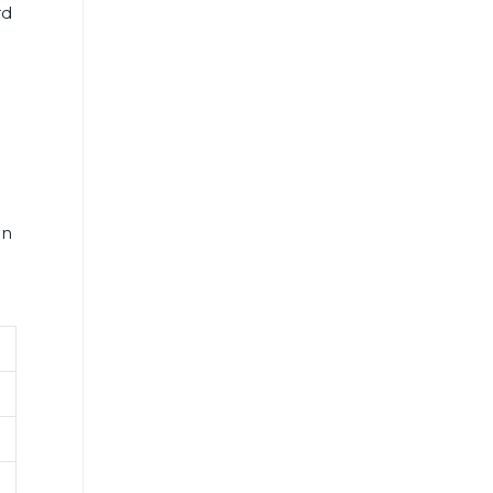
rd
en