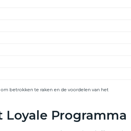
g om betrokken te raken en de voordelen van het
et Loyale Programma