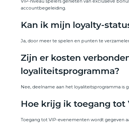
VIP-niveau spelers genieten van exclusieve bonus
accountbegeleiding.
Kan ik mijn loyalty-stat
Ja, door meer te spelen en punten te verzamelen,
Zijn er kosten verbonde
loyaliteitsprogramma?
Nee, deelname aan het loyaliteitsprogramma is gra
Hoe krijg ik toegang to
Toegang tot VIP-evenementen wordt gegeven aan