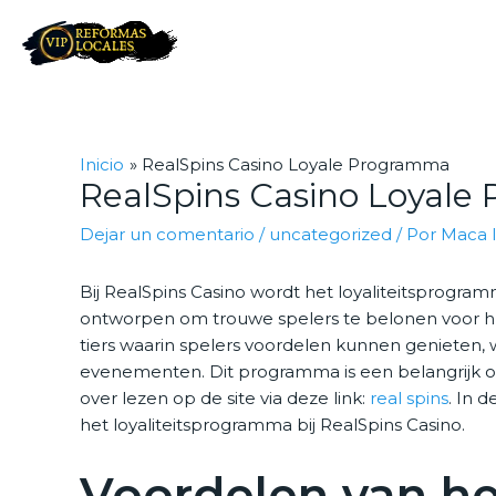
Inicio
RealSpins Casino Loyale Programma
RealSpins Casino Loyal
Dejar un comentario
/
uncategorized
/ Por
Maca 
Bij RealSpins Casino wordt het loyaliteitsprogra
ontworpen om trouwe spelers te belonen voor hun
tiers waarin spelers voordelen kunnen genieten,
evenementen. Dit programma is een belangrijk o
over lezen op de site via deze link:
real spins
. In 
het loyaliteitsprogramma bij RealSpins Casino.
Voordelen van h