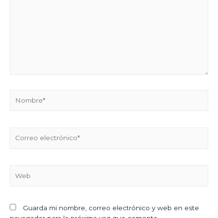
Guarda mi nombre, correo electrónico y web en este
navegador para la próxima vez que comente.