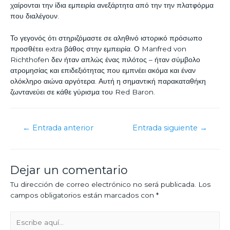
χαίρονται την ίδια εμπειρία ανεξάρτητα από την την πλατφόρμα
που διαλέγουν.
Το γεγονός ότι στηριζόμαστε σε αληθινό ιστορικό πρόσωπο
προσθέτει extra βάθος στην εμπειρία. Ο Manfred von
Richthofen δεν ήταν απλώς ένας πιλότος – ήταν σύμβολο
ατρομησίας και επιδεξιότητας που εμπνέει ακόμα και έναν
ολόκληρο αιώνα αργότερα. Αυτή η σημαντική παρακαταθήκη
ζωντανεύει σε κάθε γύρισμα του Red Baron.
←
Entrada anterior
Entrada siguiente
→
Dejar un comentario
Tu dirección de correo electrónico no será publicada.
Los
campos obligatorios están marcados con
*