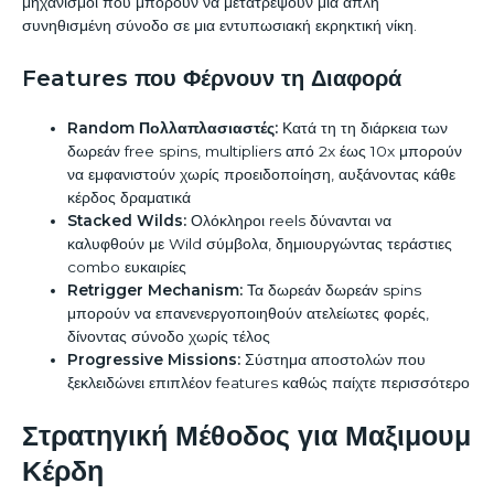
μηχανισμοί που μπορούν να μετατρέψουν μια απλή
συνηθισμένη σύνοδο σε μια εντυπωσιακή εκρηκτική νίκη.
Features που Φέρνουν τη Διαφορά
Random Πολλαπλασιαστές:
Κατά τη τη διάρκεια των
δωρεάν free spins, multipliers από 2x έως 10x μπορούν
να εμφανιστούν χωρίς προειδοποίηση, αυξάνοντας κάθε
κέρδος δραματικά
Stacked Wilds:
Ολόκληροι reels δύνανται να
καλυφθούν με Wild σύμβολα, δημιουργώντας τεράστιες
combo ευκαιρίες
Retrigger Mechanism:
Τα δωρεάν δωρεάν spins
μπορούν να επανενεργοποιηθούν ατελείωτες φορές,
δίνοντας σύνοδο χωρίς τέλος
Progressive Missions:
Σύστημα αποστολών που
ξεκλειδώνει επιπλέον features καθώς παίχτε περισσότερο
Στρατηγική Μέθοδος για Μαξιμουμ
Κέρδη