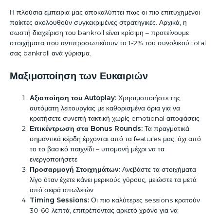
Η πλούσια εμπειρία μας αποκαλύπτει πως οι πιο επιτυχημένοι
παίκτες ακολουθούν συγκεκριμένες στρατηγικές. Αρχικά, η
σωστή διαχείριση του bankroll είναι κρίσιμη – προτείνουμε
στοιχήματα που αντιπροσωπεύουν το 1-2% του συνολικού total
σας bankroll ανά γύρισμα.
Μαξιμοποίηση των Ευκαιριών
Αξιοποίηση του Autoplay:
Χρησιμοποιήστε της
αυτόματη λειτουργίας με καθορισμένα όρια για να
κρατήσετε συνεπή τακτική χωρίς emotional αποφάσεις
Επικέντρωση στα Bonus Rounds:
Τα πραγματικά
σημαντικά κέρδη έρχονται από τα features μας, όχι από
το το βασικό παιχνίδι – υπομονή μέχρι να τα
ενεργοποιήσετε
Προσαρμογή Στοιχημάτων:
Ανεβάστε τα στοιχήματα
λίγο όταν έχετε κάνει μερικούς γύρους, μειώστε τα μετά
από σειρά απωλειών
Timing Sessions:
Οι πιο καλύτερες sessions κρατούν
30-60 λεπτά, επιτρέποντας αρκετό χρόνο για να