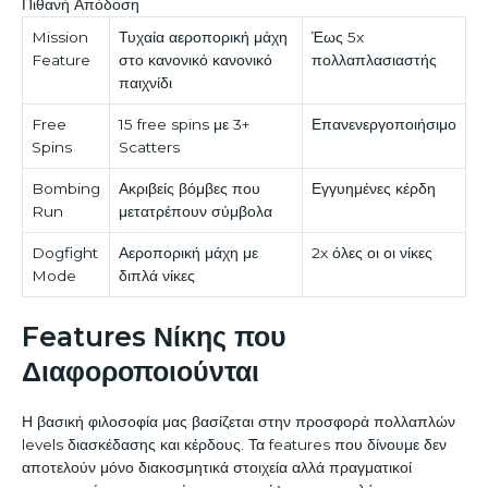
Πιθανή Απόδοση
Mission
Τυχαία αεροπορική μάχη
Έως 5x
Feature
στο κανονικό κανονικό
πολλαπλασιαστής
παιχνίδι
Free
15 free spins με 3+
Επανενεργοποιήσιμο
Spins
Scatters
Bombing
Ακριβείς βόμβες που
Εγγυημένες κέρδη
Run
μετατρέπουν σύμβολα
Dogfight
Αεροπορική μάχη με
2x όλες οι οι νίκες
Mode
διπλά νίκες
Features Νίκης που
Διαφοροποιούνται
Η βασική φιλοσοφία μας βασίζεται στην προσφορά πολλαπλών
levels διασκέδασης και κέρδους. Τα features που δίνουμε δεν
αποτελούν μόνο διακοσμητικά στοιχεία αλλά πραγματικοί