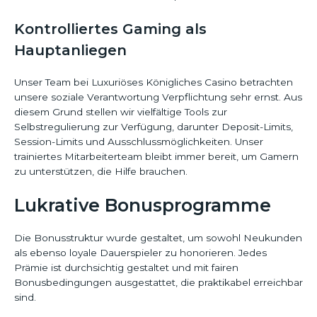
Kontrolliertes Gaming als
Hauptanliegen
Unser Team bei Luxuriöses Königliches Casino betrachten
unsere soziale Verantwortung Verpflichtung sehr ernst. Aus
diesem Grund stellen wir vielfältige Tools zur
Selbstregulierung zur Verfügung, darunter Deposit-Limits,
Session-Limits und Ausschlussmöglichkeiten. Unser
trainiertes Mitarbeiterteam bleibt immer bereit, um Gamern
zu unterstützen, die Hilfe brauchen.
Lukrative Bonusprogramme
Die Bonusstruktur wurde gestaltet, um sowohl Neukunden
als ebenso loyale Dauerspieler zu honorieren. Jedes
Prämie ist durchsichtig gestaltet und mit fairen
Bonusbedingungen ausgestattet, die praktikabel erreichbar
sind.