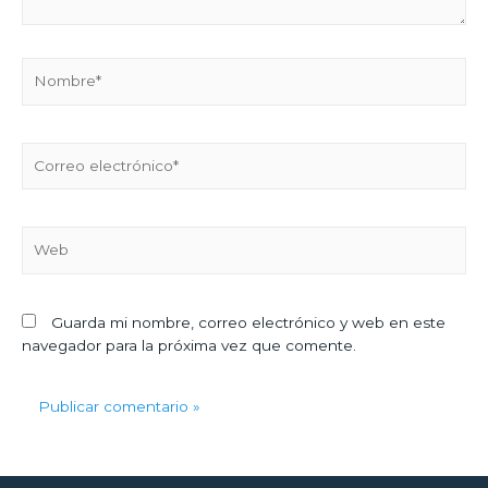
Guarda mi nombre, correo electrónico y web en este
navegador para la próxima vez que comente.