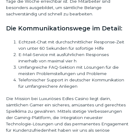
Tage die Woche erreichbar ist. Die Mitarbeiter sind
besonders ausgebildet, um sämtliche Belange
sachverständig und schnell zu bearbeiten.
Die Kommunikationswege im Detail:
Echtzeit-Chat mit durchschnittlicher Response-Zeit
von unter 60 Sekunden für sofortige Hilfe
E-Mail-Service mit ausführlichen Responses
innerhalb von maximal vier h
Umfangreiche FAQ-Sektion mit Lösungen für die
meisten Problemstellungen und Probleme
Telefonischer Support in deutscher Kommunikation
für umfangreichere Anliegen
Die Mission bei Luxuriöses Edles Casino liegt darin,
sämtlichen Gamer ein sicheres, amüsantes und gerechtes
Spielklima zu gewähren. Mittels stetige Verbesserungen
der Gaming-Plattform, die Integration neuester
Technologie-Lösungen und das permanentes Engagement
für Kundenzufriedenheit haben wir uns als seriöse