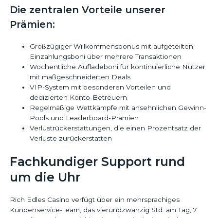
Die zentralen Vorteile unserer
Prämien:
Großzügiger Willkommensbonus mit aufgeteilten
Einzahlungsboni über mehrere Transaktionen
Wöchentliche Aufladeboni für kontinuierliche Nutzer
mit maßgeschneiderten Deals
VIP-System mit besonderen Vorteilen und
dedizierten Konto-Betreuern
Regelmäßige Wettkämpfe mit ansehnlichen Gewinn-
Pools und Leaderboard-Prämien
Verlustrückerstattungen, die einen Prozentsatz der
Verluste zurückerstatten
Fachkundiger Support rund
um die Uhr
Rich Edles Casino verfügt über ein mehrsprachiges
Kundenservice-Team, das vierundzwanzig Std. am Tag, 7