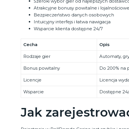
Szeroki wybór gier od najlepszych dostaw
Atrakcyjne bonusy powitalne i lojalnościow
Bezpieczeństwo danych osobowych
Intuicyjny interfejs i łatwa nawigacja
Wsparcie klienta dostępne 24/7
Cecha
Opis
Rodzaje gier
Automaty, gr
Bonus powitalny
Do 200% na p
Licencje
Licencja wyd
Wsparcie
Dostępne 24/7
Jak zarejestrowa