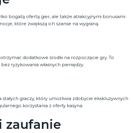
lko bogatą ofertą gier, ale także atrakcyjnymi bonusami.
cje, które zwiększą ich szanse na wygraną.
trzymać dodatkowe środki na rozpoczęcie gry. To
bez ryzykowania własnych pieniędzy.
stałych graczy, który umożliwia zdobycie ekskluzywnych
ularnego korzystania z oferty kasyna.
 zaufanie