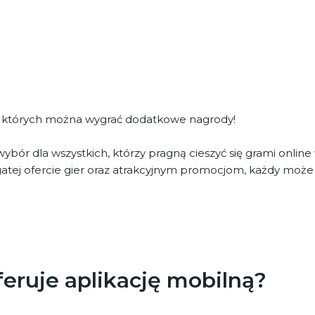
, w których można wygrać dodatkowe nagrody!
ór dla wszystkich, którzy pragną cieszyć się grami online
atej ofercie gier oraz atrakcyjnym promocjom, każdy może
feruje aplikację mobilną?