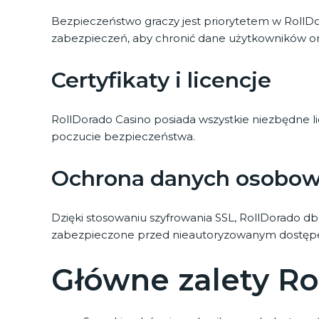
Bezpieczeństwo graczy jest priorytetem w RollDo
zabezpieczeń, aby chronić dane użytkowników or
Certyfikaty i licencje
RollDorado Casino posiada wszystkie niezbędne li
poczucie bezpieczeństwa.
Ochrona danych osobo
Dzięki stosowaniu szyfrowania SSL, RollDorado d
zabezpieczone przed nieautoryzowanym dostęp
Główne zalety Ro