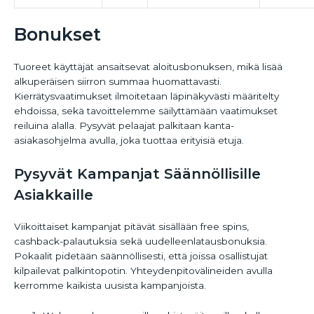
Bonukset
Tuoreet käyttäjät ansaitsevat aloitusbonuksen, mikä lisää
alkuperäisen siirron summaa huomattavasti.
Kierrätysvaatimukset ilmoitetaan läpinäkyvästi määritelty
ehdoissa, sekä tavoittelemme säilyttämään vaatimukset
reiluina alalla. Pysyvät pelaajat palkitaan kanta-
asiakasohjelma avulla, joka tuottaa erityisiä etuja.
Pysyvät Kampanjat Säännöllisille
Asiakkaille
Viikoittaiset kampanjat pitävät sisällään free spins,
cashback-palautuksia sekä uudelleenlatausbonuksia.
Pokaalit pidetään säännöllisesti, että joissa osallistujat
kilpailevat palkintopotin. Yhteydenpitovälineiden avulla
kerromme kaikista uusista kampanjoista.