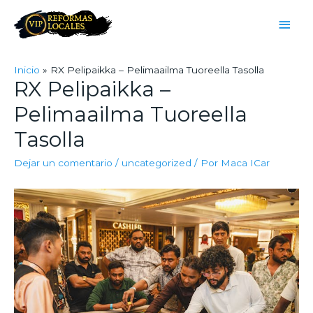
Inicio
RX Pelipaikka – Pelimaailma Tuoreella Tasolla
RX Pelipaikka –
Pelimaailma Tuoreella
Tasolla
Dejar un comentario
/
uncategorized
/ Por
Maca ICar