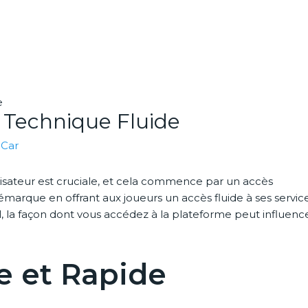
e
 Technique Fluide
ICar
lisateur est cruciale, et cela commence par un accès
marque en offrant aux joueurs un accès fluide à ses service
, la façon dont vous accédez à la plateforme peut influenc
e et Rapide