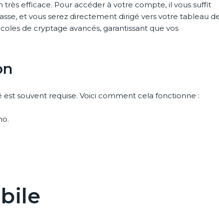
rès efficace. Pour accéder à votre compte, il vous suffit
asse, et vous serez directement dirigé vers votre tableau d
ocoles de cryptage avancés, garantissant que vos
on
ité est souvent requise. Voici comment cela fonctionne :
no.
bile