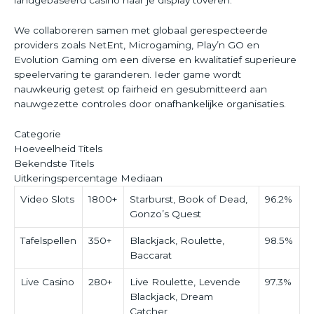
We collaboreren samen met globaal gerespecteerde
providers zoals NetEnt, Microgaming, Play’n GO en
Evolution Gaming om een diverse en kwalitatief superieure
speelervaring te garanderen. Ieder game wordt
nauwkeurig getest op fairheid en gesubmitteerd aan
nauwgezette controles door onafhankelijke organisaties.
Categorie
Hoeveelheid Titels
Bekendste Titels
Uitkeringspercentage Mediaan
Video Slots
1800+
Starburst, Book of Dead,
96.2%
Gonzo’s Quest
Tafelspellen
350+
Blackjack, Roulette,
98.5%
Baccarat
Live Casino
280+
Live Roulette, Levende
97.3%
Blackjack, Dream
Catcher