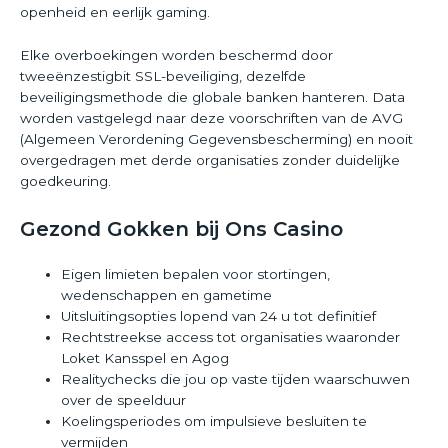
openheid en eerlijk gaming.
Elke overboekingen worden beschermd door
tweeënzestigbit SSL-beveiliging, dezelfde
beveiligingsmethode die globale banken hanteren. Data
worden vastgelegd naar deze voorschriften van de AVG
(Algemeen Verordening Gegevensbescherming) en nooit
overgedragen met derde organisaties zonder duidelijke
goedkeuring.
Gezond Gokken bij Ons Casino
Eigen limieten bepalen voor stortingen,
wedenschappen en gametime
Uitsluitingsopties lopend van 24 u tot definitief
Rechtstreekse access tot organisaties waaronder
Loket Kansspel en Agog
Realitychecks die jou op vaste tijden waarschuwen
over de speelduur
Koelingsperiodes om impulsieve besluiten te
vermijden