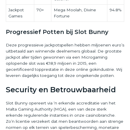
Jackpot
70+
Mega Moolah, Divine
94.8%
Games
Fortune
Progressief Potten bij Slot Bunny
Deze progressieve jackpotspellen hebben miljoenen euro’s
uitbetaald aan winnende deelnemers globaal. De grootste
jackpot aller tijden gewonnen via een Microgaming
oplopende slot was €18,9 miljoen in 2015, een
gecertificeerd topprestatie in deze online gokindustrie. Wij
leveren dagelijks toegang tot deze ongekende potten.
Security en Betrouwbaarheid
Slot Bunny opereert via ‘n erkende accreditatie van het
Malta Gaming Authority (MGA), een van deze sterk
erkende regulerende instanties in onze casinobranche.
Zo’n licentie verzekert dat men beantwoorden aan strenge
normen op elk terrein van spelerbescherming, monetaire