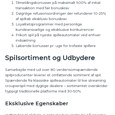
Tilmeldingsbonusser på maksimalt 500% af initial
transaktion med fair bonuskrav
Døgnlige refusionsordninger der refunderer 10-25%
af spiltab eksklusiv bonuskrav
Loyalitetsprogrammer med personlige
kundeansvarlige og eksklusive konkurrencer
Frikort spil på nyeste spilleautomater ved enhver
indsætning
Løbende bonusser pr. uge for trofaste spillere
Spilsortiment og Udbydere
Samarbejde med ud over 80 verdensomspændende
spilproducenter leverer et omfattende sortiment af spil.
Spændende fra klassiske spilleautomater til live streaming
croupierspil med dygtige dealere – sortimentet overskrider
hyppigt traditionelle platforme med 30-50%.
Eksklusive Egenskaber