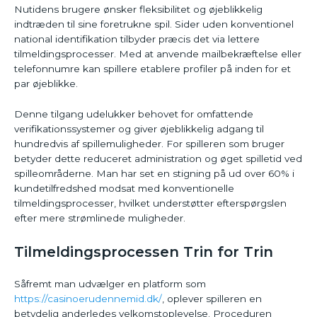
Nutidens brugere ønsker fleksibilitet og øjeblikkelig
indtræden til sine foretrukne spil. Sider uden konventionel
national identifikation tilbyder præcis det via lettere
tilmeldingsprocesser. Med at anvende mailbekræftelse eller
telefonnumre kan spillere etablere profiler på inden for et
par øjeblikke.
Denne tilgang udelukker behovet for omfattende
verifikationssystemer og giver øjeblikkelig adgang til
hundredvis af spillemuligheder. For spilleren som bruger
betyder dette reduceret administration og øget spilletid ved
spilleområderne. Man har set en stigning på ud over 60% i
kundetilfredshed modsat med konventionelle
tilmeldingsprocesser, hvilket understøtter efterspørgslen
efter mere strømlinede muligheder.
Tilmeldingsprocessen Trin for Trin
Såfremt man udvælger en platform som
https://casinoerudennemid.dk/
, oplever spilleren en
betydelig anderledes velkomstoplevelse. Proceduren