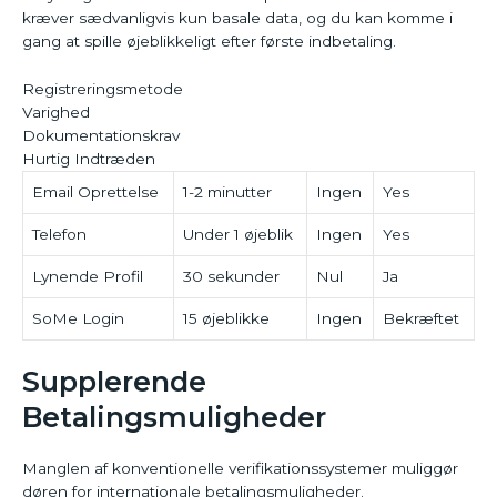
kræver sædvanligvis kun basale data, og du kan komme i
gang at spille øjeblikkeligt efter første indbetaling.
Registreringsmetode
Varighed
Dokumentationskrav
Hurtig Indtræden
Email Oprettelse
1-2 minutter
Ingen
Yes
Telefon
Under 1 øjeblik
Ingen
Yes
Lynende Profil
30 sekunder
Nul
Ja
SoMe Login
15 øjeblikke
Ingen
Bekræftet
Supplerende
Betalingsmuligheder
Manglen af konventionelle verifikationssystemer muliggør
døren for internationale betalingsmuligheder.