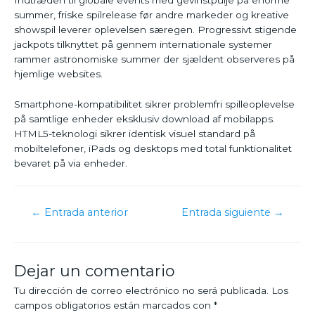
Indtræden til globale events med gevinstpulje på enorme
summer, friske spilrelease før andre markeder og kreative
showspil leverer oplevelsen særegen. Progressivt stigende
jackpots tilknyttet på gennem internationale systemer
rammer astronomiske summer der sjældent observeres på
hjemlige websites.
Smartphone-kompatibilitet sikrer problemfri spilleoplevelse
på samtlige enheder eksklusiv download af mobilapps.
HTML5-teknologi sikrer identisk visuel standard på
mobiltelefoner, iPads og desktops med total funktionalitet
bevaret på via enheder.
←
Entrada anterior
Entrada siguiente
→
Dejar un comentario
Tu dirección de correo electrónico no será publicada.
Los
campos obligatorios están marcados con
*