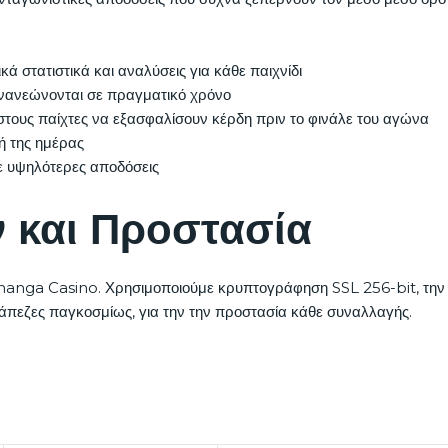
ά στατιστικά και αναλύσεις για κάθε παιχνίδι
νανεώνονται σε πραγματικό χρόνο
στους παίχτες να εξασφαλίσουν κέρδη πριν το φινάλε του αγώνα
ή της ημέρας
ε υψηλότερες αποδόσεις
 και Προστασία
pinanga Casino. Χρησιμοποιούμε κρυπτογράφηση SSL 256-bit, την
τράπεζες παγκοσμίως, για την την προστασία κάθε συναλλαγής.