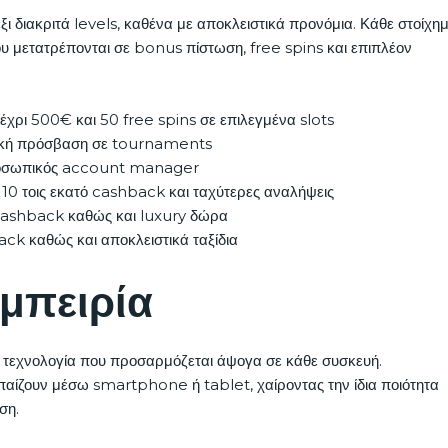
ξι διακριτά levels, καθένα με αποκλειστικά προνόμια. Κάθε στοίχη
υ μετατρέπονται σε bonus πίστωση, free spins και επιπλέον
ρι 500€ και 50 free spins σε επιλεγμένα slots
ιδική πρόσβαση σε tournaments
ροσωπικός account manager
10 τοις εκατό cashback και ταχύτερες αναλήψεις
ashback καθώς και luxury δώρα
ck καθώς και αποκλειστικά ταξίδια
μπειρία
e τεχνολογία που προσαρμόζεται άψογα σε κάθε συσκευή.
αίζουν μέσω smartphone ή tablet, χαίροντας την ίδια ποιότητα
ση.