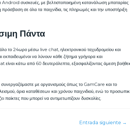
για Android συσκευές, με βελτιστοποιημένη κατανάλωση μπαταρίας
πρόσβαση σε όλα τα παιχνίδια, τις πληρωμές και την υποστήριξη
σιμη Πάντα
όλο το 24ωρο μέσω live chat, ηλεκτρονικού ταχυδρομείου και
αι εκπαιδευμένοι να λύνουν κάθε ζήτημα γρήγορα και
at είναι κάτω από 60 δευτερόλεπτα, εξασφαλίζοντας άμεση βοήθει
αι συνεργαζόμαστε με οργανισμούς όπως το GamCare και το
μού, όρια καταθέσεων και χρόνου παιχνιδιού, ενώ το προσωπικ
ζει παίκτες που μπορεί να αντιμετωπίζουν δυσκολίες.
Entrada siguiente
→