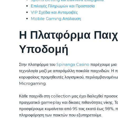
Επιλογές Πληρωμών και Προστασία
VIP Σχέδια και Ανταμοιβές
Mobile Gaming Απόλαυση
Η Πλατφόρμα Παιχν
Υποδομή
Στην πλατφόρμα του
Spinanga Casino
παρέχουμε μια 
τεχνολογία μαζί με απαράμιλλη ποικιλία παιχνιδιών. Η
κορυφαίους προμηθευτές λογισμικού, περιλαμβανομέν
Microgaming.
Κάθε παιχνίδι στη collection μας έχει διαλεχθεί προσεκ
πραγματικό gameplay και δίκαιες πιθανότητες νίκης. 
προσφέρουμε κυμαίνεται από 95 τοις εκατό έως 98%, πλ
πληροφόρηση των παικτών που εξυπηρετούμε.