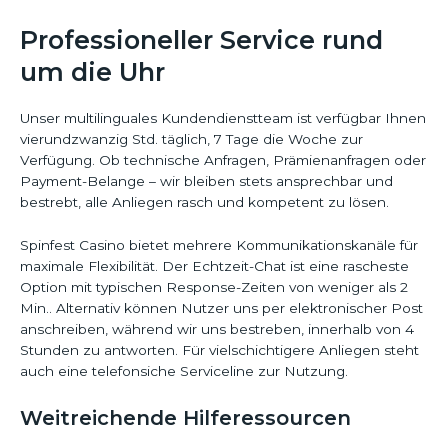
Professioneller Service rund
um die Uhr
Unser multilinguales Kundendienstteam ist verfügbar Ihnen
vierundzwanzig Std. täglich, 7 Tage die Woche zur
Verfügung. Ob technische Anfragen, Prämienanfragen oder
Payment-Belange – wir bleiben stets ansprechbar und
bestrebt, alle Anliegen rasch und kompetent zu lösen.
Spinfest Casino bietet mehrere Kommunikationskanäle für
maximale Flexibilität. Der Echtzeit-Chat ist eine rascheste
Option mit typischen Response-Zeiten von weniger als 2
Min.. Alternativ können Nutzer uns per elektronischer Post
anschreiben, während wir uns bestreben, innerhalb von 4
Stunden zu antworten. Für vielschichtigere Anliegen steht
auch eine telefonsiche Serviceline zur Nutzung.
Weitreichende Hilferessourcen