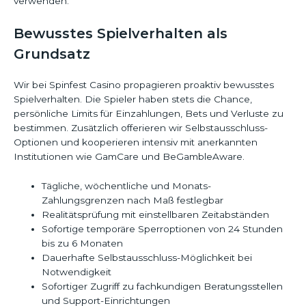
verwenden.
Bewusstes Spielverhalten als
Grundsatz
Wir bei Spinfest Casino propagieren proaktiv bewusstes
Spielverhalten. Die Spieler haben stets die Chance,
persönliche Limits für Einzahlungen, Bets und Verluste zu
bestimmen. Zusätzlich offerieren wir Selbstausschluss-
Optionen und kooperieren intensiv mit anerkannten
Institutionen wie GamCare und BeGambleAware.
Tägliche, wöchentliche und Monats-
Zahlungsgrenzen nach Maß festlegbar
Realitätsprüfung mit einstellbaren Zeitabständen
Sofortige temporäre Sperroptionen von 24 Stunden
bis zu 6 Monaten
Dauerhafte Selbstausschluss-Möglichkeit bei
Notwendigkeit
Sofortiger Zugriff zu fachkundigen Beratungsstellen
und Support-Einrichtungen