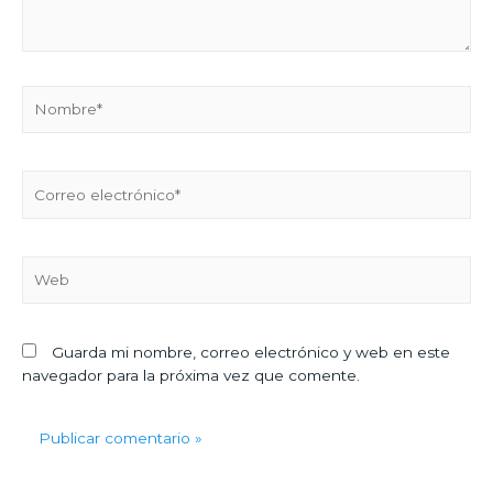
Guarda mi nombre, correo electrónico y web en este
navegador para la próxima vez que comente.