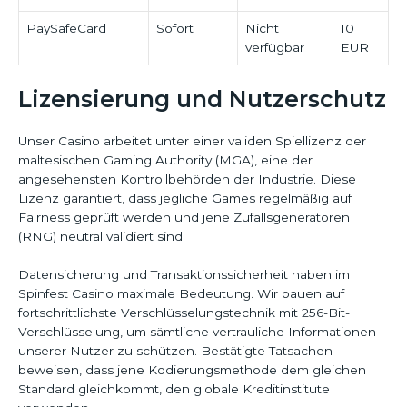
PaySafeCard
Sofort
Nicht
10
verfügbar
EUR
Lizensierung und Nutzerschutz
Unser Casino arbeitet unter einer validen Spiellizenz der
maltesischen Gaming Authority (MGA), eine der
angesehensten Kontrollbehörden der Industrie. Diese
Lizenz garantiert, dass jegliche Games regelmäßig auf
Fairness geprüft werden und jene Zufallsgeneratoren
(RNG) neutral validiert sind.
Datensicherung und Transaktionssicherheit haben im
Spinfest Casino maximale Bedeutung. Wir bauen auf
fortschrittlichste Verschlüsselungstechnik mit 256-Bit-
Verschlüsselung, um sämtliche vertrauliche Informationen
unserer Nutzer zu schützen. Bestätigte Tatsachen
beweisen, dass jene Kodierungsmethode dem gleichen
Standard gleichkommt, den globale Kreditinstitute