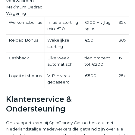
Voorwaarden
Maximum Bedrag
Wagering
Welkomstbonus
Initiële storting
€100 + vijftig
35x
min. €10
spins
Reload Bonus
Wekelijkse
€50
30x
storting
Cashback
Elke week
tien procent
1x
automatisch
tot €200
Loyaliteitsbonus
VIP-niveau
€500
25x
gebaseerd
Klantenservice &
Ondersteuning
Ons supportteam bij SpinGranny Casino bestaat met
Nederlandstalige medewerkers die getraind zijn over alle