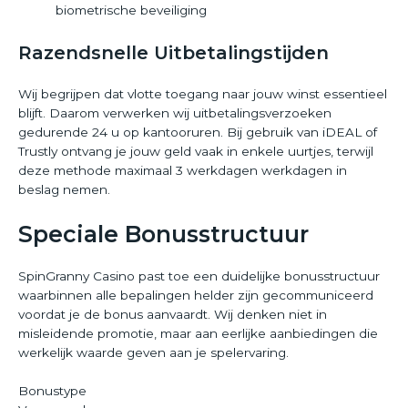
biometrische beveiliging
Razendsnelle Uitbetalingstijden
Wij begrijpen dat vlotte toegang naar jouw winst essentieel
blijft. Daarom verwerken wij uitbetalingsverzoeken
gedurende 24 u op kantooruren. Bij gebruik van iDEAL of
Trustly ontvang je jouw geld vaak in enkele uurtjes, terwijl
deze methode maximaal 3 werkdagen werkdagen in
beslag nemen.
Speciale Bonusstructuur
SpinGranny Casino past toe een duidelijke bonusstructuur
waarbinnen alle bepalingen helder zijn gecommuniceerd
voordat je de bonus aanvaardt. Wij denken niet in
misleidende promotie, maar aan eerlijke aanbiedingen die
werkelijk waarde geven aan je spelervaring.
Bonustype