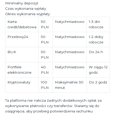
Minimalny depozyt
Czas wykonania wpłaty
Okres wykonania wypłaty
Karta
50
Natychmiastowo
1-3 dni
credit/debetowa
PLN
robocze
Przelewy24
50
Natychmiastowo
1-2 doby
PLN
robocze
BLIK
50
Natychmiastowo
Do 24 h
PLN
Portfele
40
Natychmiastowo
W ciągu 12
elektroniczne
PLN
godz
Kryptowaluty
100
Maksymalnie 30
Do 2 godz
PLN
minut
Ta platforma nie nalicza żadnych dodatkowych opłat za
wykonywanie płatności czy transferów. Staramy się do
osiągnięcia, aby przebieg potwierdzenia rachunku