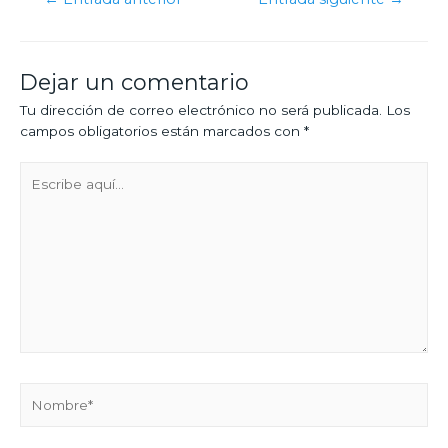
Dejar un comentario
Tu dirección de correo electrónico no será publicada.
Los
campos obligatorios están marcados con
*