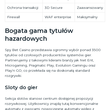
Ochrona transakcji
3D Secure
Zaawansowany
Firewall
WAF enterprise
Maksymalny
Bogata gama tytułów
hazardowych
Spy Bet Casino przedstawia ogromny wybór ponad 3500
tytułów od czołowych producentów systemów gier.
Partnerujemy z takowymi liderami branży jak Net Ent,
Microgaming, Pragmatic Play, Evolution Gamingu oraz
Play’n GO, co przekłada się na doskonałą standard
rozgrywki.
Sloty do gier
Sekcja slotów stanowi centrum dostępnej propozycji
rozrywkowej. Użytkownicy znajdą tutaj konwencjonalne
automaty z owocami, nowoczesne automaty wideo z