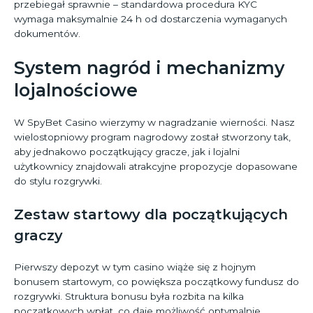
przebiegał sprawnie – standardowa procedura KYC
wymaga maksymalnie 24 h od dostarczenia wymaganych
dokumentów.
System nagród i mechanizmy
lojalnościowe
W SpyBet Casino wierzymy w nagradzanie wierności. Nasz
wielostopniowy program nagrodowy został stworzony tak,
aby jednakowo początkujący gracze, jak i lojalni
użytkownicy znajdowali atrakcyjne propozycje dopasowane
do stylu rozgrywki.
Zestaw startowy dla początkujących
graczy
Pierwszy depozyt w tym casino wiąże się z hojnym
bonusem startowym, co powiększa początkowy fundusz do
rozgrywki. Struktura bonusu była rozbita na kilka
początkowych wpłat, co daje możliwość optymalnie