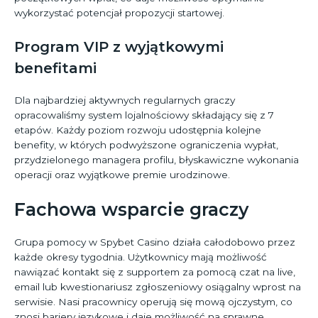
wykorzystać potencjał propozycji startowej.
Program VIP z wyjątkowymi
benefitami
Dla najbardziej aktywnych regularnych graczy
opracowaliśmy system lojalnościowy składający się z 7
etapów. Każdy poziom rozwoju udostępnia kolejne
benefity, w których podwyższone ograniczenia wypłat,
przydzielonego managera profilu, błyskawiczne wykonania
operacji oraz wyjątkowe premie urodzinowe.
Fachowa wsparcie graczy
Grupa pomocy w Spybet Casino działa całodobowo przez
każde okresy tygodnia. Użytkownicy mają możliwość
nawiązać kontakt się z supportem za pomocą czat na live,
email lub kwestionariusz zgłoszeniowy osiągalny wprost na
serwisie. Nasi pracownicy operują się mową ojczystym, co
znosi bariery językowe i daje możliwość na sprawne