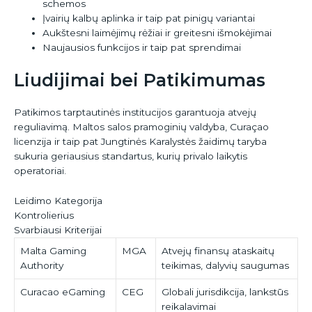
schemos
Įvairių kalbų aplinka ir taip pat pinigų variantai
Aukštesni laimėjimų rėžiai ir greitesni išmokėjimai
Naujausios funkcijos ir taip pat sprendimai
Liudijimai bei Patikimumas
Patikimos tarptautinės institucijos garantuoja atvejų
reguliavimą. Maltos salos pramoginių valdyba, Curaçao
licenzija ir taip pat Jungtinės Karalystės žaidimų taryba
sukuria geriausius standartus, kurių privalo laikytis
operatoriai.
Leidimo Kategorija
Kontrolierius
Svarbiausi Kriterijai
Malta Gaming
MGA
Atvejų finansų ataskaitų
Authority
teikimas, dalyvių saugumas
Curacao eGaming
CEG
Globali jurisdikcija, lankstūs
reikalavimai