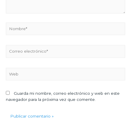
Guarda mi nombre, correo electrónico y web en este
navegador para la próxima vez que comente.