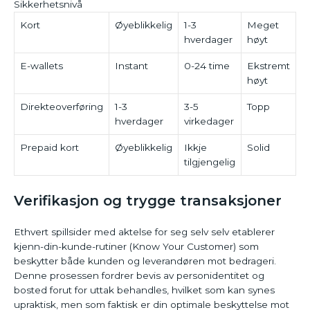
Sikkerhetsnivå
Kort
Øyeblikkelig
1-3
Meget
hverdager
høyt
E-wallets
Instant
0-24 time
Ekstremt
høyt
Direkteoverføring
1-3
3-5
Topp
hverdager
virkedager
Prepaid kort
Øyeblikkelig
Ikkje
Solid
tilgjengelig
Verifikasjon og trygge transaksjoner
Ethvert spillsider med aktelse for seg selv selv etablerer
kjenn-din-kunde-rutiner (Know Your Customer) som
beskytter både kunden og leverandøren mot bedrageri.
Denne prosessen fordrer bevis av personidentitet og
bosted forut for uttak behandles, hvilket som kan synes
upraktisk, men som faktisk er din optimale beskyttelse mot