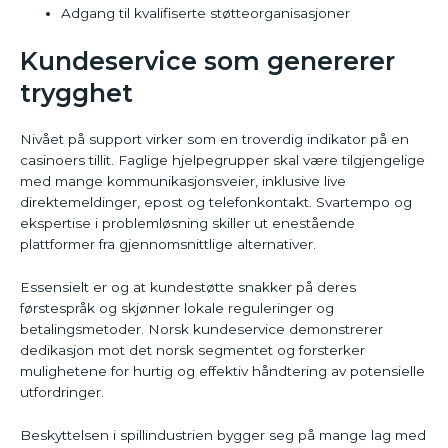
Adgang til kvalifiserte støtteorganisasjoner
Kundeservice som genererer
trygghet
Nivået på support virker som en troverdig indikator på en
casinoers tillit. Faglige hjelpegrupper skal være tilgjengelige
med mange kommunikasjonsveier, inklusive live
direktemeldinger, epost og telefonkontakt. Svartempo og
ekspertise i problemløsning skiller ut enestående
plattformer fra gjennomsnittlige alternativer.
Essensielt er og at kundestøtte snakker på deres
førstespråk og skjønner lokale reguleringer og
betalingsmetoder. Norsk kundeservice demonstrerer
dedikasjon mot det norsk segmentet og forsterker
mulighetene for hurtig og effektiv håndtering av potensielle
utfordringer.
Beskyttelsen i spillindustrien bygger seg på mange lag med