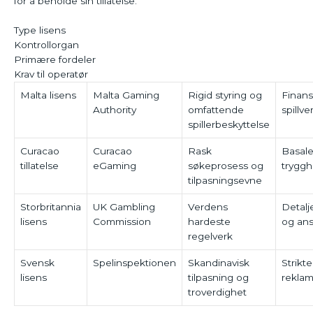
for å beholde sin tillatelse.
Type lisens
Kontrollorgan
Primære fordeler
Krav til operatør
Malta lisens
Malta Gaming
Rigid styring og
Finans
Authority
omfattende
spillve
spillerbeskyttelse
Curacao
Curacao
Rask
Basal
tillatelse
eGaming
søkeprosess og
trygg
tilpasningsevne
Storbritannia
UK Gambling
Verdens
Detalj
lisens
Commission
hardeste
og ansv
regelverk
Svensk
Spelinspektionen
Skandinavisk
Strikte
lisens
tilpasning og
rekla
troverdighet