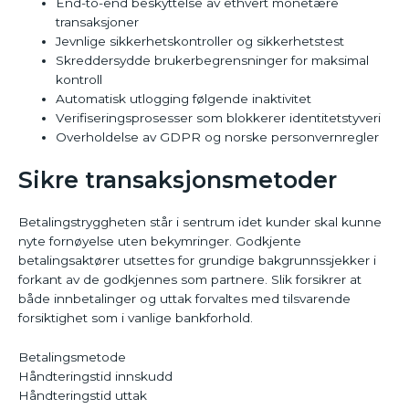
End-to-end beskyttelse av ethvert monetære
transaksjoner
Jevnlige sikkerhetskontroller og sikkerhetstest
Skreddersydde brukerbegrensninger for maksimal
kontroll
Automatisk utlogging følgende inaktivitet
Verifiseringsprosesser som blokkerer identitetstyveri
Overholdelse av GDPR og norske personvernregler
Sikre transaksjonsmetoder
Betalingstryggheten står i sentrum idet kunder skal kunne
nyte fornøyelse uten bekymringer. Godkjente
betalingsaktører utsettes for grundige bakgrunnssjekker i
forkant av de godkjennes som partnere. Slik forsikrer at
både innbetalinger og uttak forvaltes med tilsvarende
forsiktighet som i vanlige bankforhold.
Betalingsmetode
Håndteringstid innskudd
Håndteringstid uttak