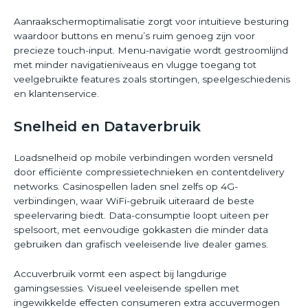
Aanraakschermoptimalisatie zorgt voor intuïtieve besturing
waardoor buttons en menu’s ruim genoeg zijn voor
precieze touch-input. Menu-navigatie wordt gestroomlijnd
met minder navigatieniveaus en vlugge toegang tot
veelgebruikte features zoals stortingen, speelgeschiedenis
en klantenservice.
Snelheid en Dataverbruik
Loadsnelheid op mobile verbindingen worden versneld
door efficiënte compressietechnieken en contentdelivery
networks. Casinospellen laden snel zelfs op 4G-
verbindingen, waar WiFi-gebruik uiteraard de beste
speelervaring biedt. Data-consumptie loopt uiteen per
spelsoort, met eenvoudige gokkasten die minder data
gebruiken dan grafisch veeleisende live dealer games.
Accuverbruik vormt een aspect bij langdurige
gamingsessies. Visueel veeleisende spellen met
ingewikkelde effecten consumeren extra accuvermogen