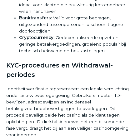
ideaal voor klanten die nauwkeurig kostenbeheer
willen handhaven
Banktransfers:
Veilig voor grote bedragen,
uitgezonderd tussenpersonen, ofschoon tragere
doorlooptijden
Cryptocurrency:
Gedecentraliseerde opzet en
geringe betaalvergoedingen, groeiend populair bij
technisch bekwame enthousiastelingen
KYC-procedures en Withdrawal-
periodes
Identiteitsverificatie representeert een legale verplichting
onder anti-witwasregelgeving. Gebruikers moeten ID-
bewijzen, adresbewijzen en incidenteel
betalingsmethodebevestigingen te overleggen. Dit
procedé beveiligt beide het casino als de klant tegen
oplichting en ID-diefstal. Alhoewel het een bijkomende
fase vergt, draagt het bij aan een veiliger casinoomgeving
voor iedereen.