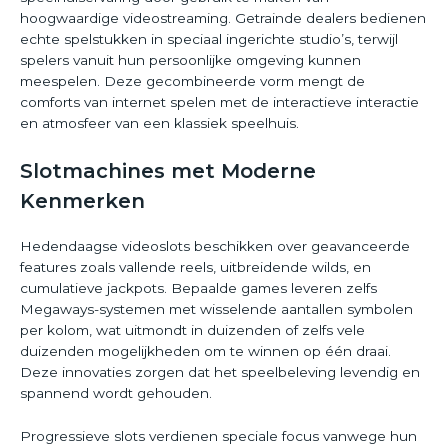
hoogwaardige videostreaming. Getrainde dealers bedienen
echte spelstukken in speciaal ingerichte studio’s, terwijl
spelers vanuit hun persoonlijke omgeving kunnen
meespelen. Deze gecombineerde vorm mengt de
comforts van internet spelen met de interactieve interactie
en atmosfeer van een klassiek speelhuis.
Slotmachines met Moderne
Kenmerken
Hedendaagse videoslots beschikken over geavanceerde
features zoals vallende reels, uitbreidende wilds, en
cumulatieve jackpots. Bepaalde games leveren zelfs
Megaways-systemen met wisselende aantallen symbolen
per kolom, wat uitmondt in duizenden of zelfs vele
duizenden mogelijkheden om te winnen op één draai.
Deze innovaties zorgen dat het speelbeleving levendig en
spannend wordt gehouden.
Progressieve slots verdienen speciale focus vanwege hun