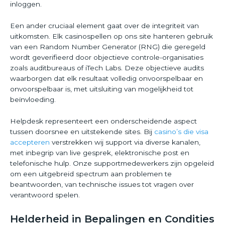
inloggen.
Een ander cruciaal element gaat over de integriteit van
uitkomsten. Elk casinospellen op ons site hanteren gebruik
van een Random Number Generator (RNG) die geregeld
wordt geverifieerd door objectieve controle-organisaties
zoals auditbureaus of iTech Labs. Deze objectieve audits
waarborgen dat elk resultaat volledig onvoorspelbaar en
onvoorspelbaar is, met uitsluiting van mogelijkheid tot
beïnvloeding.
Helpdesk representeert een onderscheidende aspect
tussen doorsnee en uitstekende sites. Bij
casino’s die visa
accepteren
verstrekken wij support via diverse kanalen,
met inbegrip van live gesprek, elektronische post en
telefonische hulp. Onze supportmedewerkers zijn opgeleid
om een uitgebreid spectrum aan problemen te
beantwoorden, van technische issues tot vragen over
verantwoord spelen.
Helderheid in Bepalingen en Condities