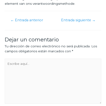
element van ons verantwoordingsmethode.
←
Entrada anterior
Entrada siguiente
→
Dejar un comentario
Tu dirección de correo electrónico no será publicada.
Los
campos obligatorios están marcados con
*