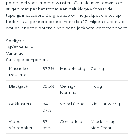
potentieel voor enorme winsten. Cumulatieve topwinsten
stijgen met per bet totdat een gelukkige winnaar de
topprijs incasseert. De grootste online jackpot die tot op
heden is uitgekeerd beliep meer dan 17 miljoen euro euro,
wat de enorme potentie van deze jackpotautomaten toont.
Speltype
Typische RTP
Variantie
Strategiecomponent
Klassieke
97.3%
Middelmatig
Gering
Roulette
Blackjack
99.5%
Gering-
Hoog
Normaal
Gokkasten
94-
Verschillend
Niet aanwezig
97%
Video
97-
Gemiddeld
Middelmatig-
Videopoker
99%
Significant