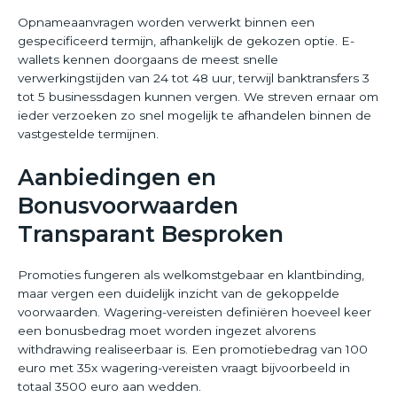
Opnameaanvragen worden verwerkt binnen een
gespecificeerd termijn, afhankelijk de gekozen optie. E-
wallets kennen doorgaans de meest snelle
verwerkingstijden van 24 tot 48 uur, terwijl banktransfers 3
tot 5 businessdagen kunnen vergen. We streven ernaar om
ieder verzoeken zo snel mogelijk te afhandelen binnen de
vastgestelde termijnen.
Aanbiedingen en
Bonusvoorwaarden
Transparant Besproken
Promoties fungeren als welkomstgebaar en klantbinding,
maar vergen een duidelijk inzicht van de gekoppelde
voorwaarden. Wagering-vereisten definiëren hoeveel keer
een bonusbedrag moet worden ingezet alvorens
withdrawing realiseerbaar is. Een promotiebedrag van 100
euro met 35x wagering-vereisten vraagt bijvoorbeeld in
totaal 3500 euro aan wedden.