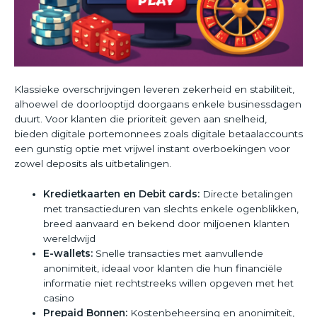
Klassieke overschrijvingen leveren zekerheid en stabiliteit,
alhoewel de doorlooptijd doorgaans enkele businessdagen
duurt. Voor klanten die prioriteit geven aan snelheid,
bieden digitale portemonnees zoals digitale betaalaccounts
een gunstig optie met vrijwel instant overboekingen voor
zowel deposits als uitbetalingen.
Kredietkaarten en Debit cards:
Directe betalingen
met transactieduren van slechts enkele ogenblikken,
breed aanvaard en bekend door miljoenen klanten
wereldwijd
E-wallets:
Snelle transacties met aanvullende
anonimiteit, ideaal voor klanten die hun financiële
informatie niet rechtstreeks willen opgeven met het
casino
Prepaid Bonnen:
Kostenbeheersing en anonimiteit,