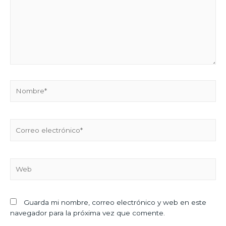
Guarda mi nombre, correo electrónico y web en este
navegador para la próxima vez que comente.