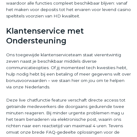
waardoor alle functies compleet beschikbaar blijven: vanaf
het maken voor deposits tot het ervaren voor levend casino
speltitels voorzien van HD kwaliteit.
Klantenservice met
Ondersteuning
Ons toegewijde klantenserviceteam staat vierentwintig
zeven naast je beschikbaar middels diverse
communicatieopties. Of jij momenteel tech kwesties hebt,
hulp nodig hebt bij een betaling of meer gegevens wilt over
bonusvoorwaarden – we staan hier om jou om te helpen
via onze Nederlands.
Deze live chatfunctie feature verschaft directe access tot
getrainde medewerkers die doorgaans gedurende twee
minuten reageren. Bij minder urgente problemen mag u
het team benaderen via elektronische post, waarin ons
richten naar een reactietijd van maximaal 4 uren. Tevens
omvat onze brede FAQ-gedeelte oplossingen voor de