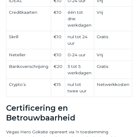
iDEAL
€10
0-24 uur
Vrij
Creditkaarten
€10
één tot
Vrij
drie
werkdagen
Skrill
€10
nul tot 24
Gratis
uur
Neteller
€10
0-24 uur
Vrij
Bankoverschrijving
€20
3 tot 5
Gratis
werkdagen
Crypto’s
€15
nul tot
Netwerkkosten
twee uur
Certificering en
Betrouwbaarheid
Vegas Hero Goksite opereert via ‘n toestemming