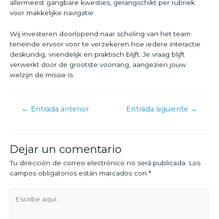
allermeest gangbare kwesties, gerangschikt per rubriek
voor makkelijke navigatie.
Wij investeren doorlopend naar scholing van het team
teneinde ervoor voor te verzekeren hoe iedere interactie
deskundig, vriendelijk en praktisch blijft. Je vraag blijft
verwerkt door de grootste voorrang, aangezien jouw
welzijn de missie is.
←
Entrada anterior
Entrada siguiente
→
Dejar un comentario
Tu dirección de correo electrónico no será publicada.
Los
campos obligatorios están marcados con
*