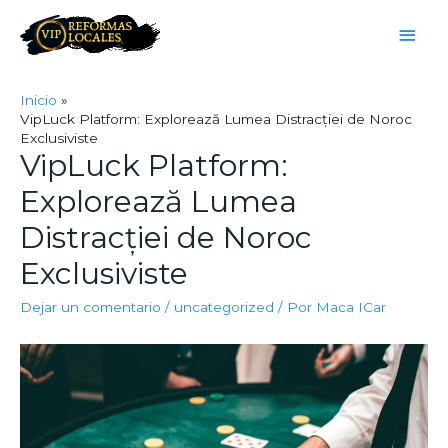
Inicio
VipLuck Platform: Explorează Lumea Distracției de Noroc
Exclusiviste
VipLuck Platform:
Explorează Lumea
Distracției de Noroc
Exclusiviste
Dejar un comentario
/
uncategorized
/ Por
Maca ICar