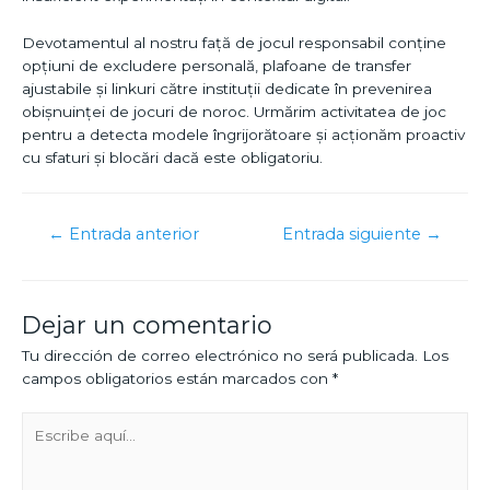
Devotamentul al nostru față de jocul responsabil conține
opțiuni de excludere personală, plafoane de transfer
ajustabile și linkuri către instituții dedicate în prevenirea
obișnuinței de jocuri de noroc. Urmărim activitatea de joc
pentru a detecta modele îngrijorătoare și acționăm proactiv
cu sfaturi și blocări dacă este obligatoriu.
←
Entrada anterior
Entrada siguiente
→
Dejar un comentario
Tu dirección de correo electrónico no será publicada.
Los
campos obligatorios están marcados con
*