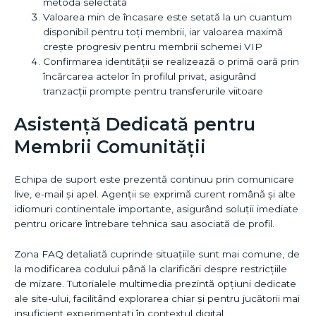
metoda selectată
Valoarea min de încasare este setată la un cuantum
disponibil pentru toți membrii, iar valoarea maximă
crește progresiv pentru membrii schemei VIP
Confirmarea identității se realizează o primă oară prin
încărcarea actelor în profilul privat, asigurând
tranzacții prompte pentru transferurile viitoare
Asistență Dedicată pentru
Membrii Comunității
Echipa de suport este prezentă continuu prin comunicare
live, e-mail și apel. Agenții se exprimă curent română și alte
idiomuri continentale importante, asigurând soluții imediate
pentru oricare întrebare tehnica sau asociată de profil.
Zona FAQ detaliată cuprinde situațiile sunt mai comune, de
la modificarea codului până la clarificări despre restricțiile
de mizare. Tutorialele multimedia prezintă opțiuni dedicate
ale site-ului, facilitând explorarea chiar și pentru jucătorii mai
insuficient experimentați în contextul digital.