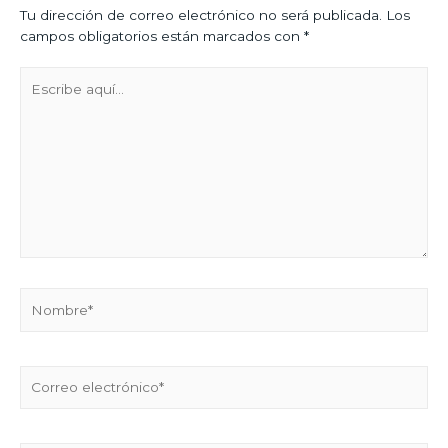
Tu dirección de correo electrónico no será publicada.
Los
campos obligatorios están marcados con
*