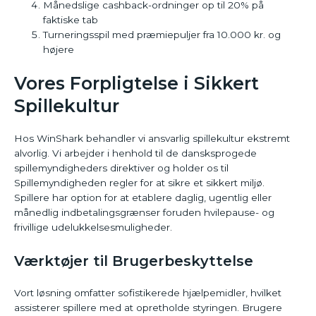
Månedslige cashback-ordninger op til 20% på
faktiske tab
Turneringsspil med præmiepuljer fra 10.000 kr. og
højere
Vores Forpligtelse i Sikkert
Spillekultur
Hos WinShark behandler vi ansvarlig spillekultur ekstremt
alvorlig. Vi arbejder i henhold til de dansksprogede
spillemyndigheders direktiver og holder os til
Spillemyndigheden regler for at sikre et sikkert miljø.
Spillere har option for at etablere daglig, ugentlig eller
månedlig indbetalingsgrænser foruden hvilepause- og
frivillige udelukkelsesmuligheder.
Værktøjer til Brugerbeskyttelse
Vort løsning omfatter sofistikerede hjælpemidler, hvilket
assisterer spillere med at opretholde styringen. Brugere