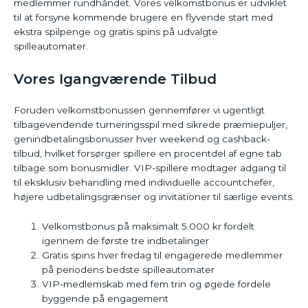
medlemmer rundhåndet. Vores velkomstbonus er udviklet
til at forsyne kommende brugere en flyvende start med
ekstra spilpenge og gratis spins på udvalgte
spilleautomater.
Vores Igangværende Tilbud
Foruden velkomstbonussen gennemfører vi ugentligt
tilbagevendende turneringsspil med sikrede præmiepuljer,
genindbetalingsbonusser hver weekend og cashback-
tilbud, hvilket forsørger spillere en procentdel af egne tab
tilbage som bonusmidler. VIP-spillere modtager adgang til
til eksklusiv behandling med individuelle accountchefer,
højere udbetalingsgrænser og invitationer til særlige events.
Velkomstbonus på maksimalt 5.000 kr fordelt
igennem de første tre indbetalinger
Gratis spins hver fredag til engagerede medlemmer
på periodens bedste spilleautomater
VIP-medlemskab med fem trin og øgede fordele
byggende på engagement