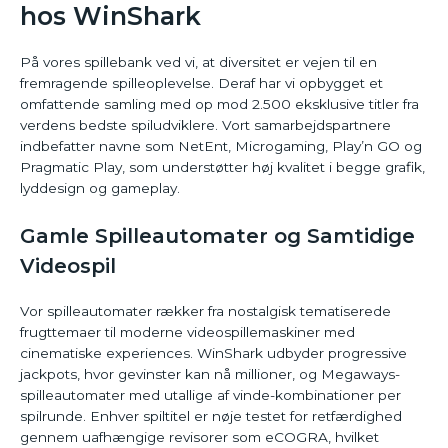
hos WinShark
På vores spillebank ved vi, at diversitet er vejen til en
fremragende spilleoplevelse. Deraf har vi opbygget et
omfattende samling med op mod 2.500 eksklusive titler fra
verdens bedste spiludviklere. Vort samarbejdspartnere
indbefatter navne som NetEnt, Microgaming, Play’n GO og
Pragmatic Play, som understøtter høj kvalitet i begge grafik,
lyddesign og gameplay.
Gamle Spilleautomater og Samtidige
Videospil
Vor spilleautomater rækker fra nostalgisk tematiserede
frugttemaer til moderne videospillemaskiner med
cinematiske experiences. WinShark udbyder progressive
jackpots, hvor gevinster kan nå millioner, og Megaways-
spilleautomater med utallige af vinde-kombinationer per
spilrunde. Enhver spiltitel er nøje testet for retfærdighed
gennem uafhængige revisorer som eCOGRA, hvilket