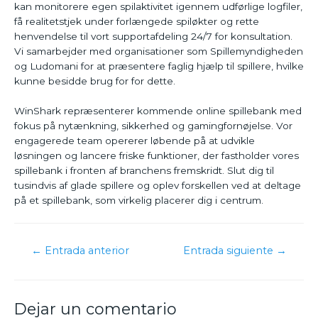
kan monitorere egen spilaktivitet igennem udførlige logfiler,
få realitetstjek under forlængede spiløkter og rette
henvendelse til vort supportafdeling 24/7 for konsultation.
Vi samarbejder med organisationer som Spillemyndigheden
og Ludomani for at præsentere faglig hjælp til spillere, hvilke
kunne besidde brug for for dette.
WinShark repræsenterer kommende online spillebank med
fokus på nytænkning, sikkerhed og gamingfornøjelse. Vor
engagerede team opererer løbende på at udvikle
løsningen og lancere friske funktioner, der fastholder vores
spillebank i fronten af branchens fremskridt. Slut dig til
tusindvis af glade spillere og oplev forskellen ved at deltage
på et spillebank, som virkelig placerer dig i centrum.
←
Entrada anterior
Entrada siguiente
→
Dejar un comentario