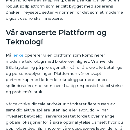
robust spillplattform som er blitt bygget med spillerens
ønsker i høysetet, setter vi normen for det som et moderne
digitalt casino skal innebære.
Vår avanserte Plattform og
Teknologi
På
lenke
opererer vi en plattform som kombinerer
moderne teknologi med brukervennlighet. Vi anvender
SSL-kryptering på profesjonelt nivå for å sikre alle betalinger
og personopplysninger. Plattformen vår er skapt i
partnerskap med ledende teknologipartnere innen
spillindustrien, noe som lover hurtig responstid, stabil ytelse
og problemfri bruk.
Vår tekniske digitale arkitektur håndterer flere tusen av
samtidig aktive spillere uten lag eller avbrudd. Vi har
investert betydelig i serverkapasitet fordelt over mange
globale lokasjoner for å sikre optimal ytelse uansett hvor du
oppholder deg. Spillmotorer våre oppdateres løpende for å