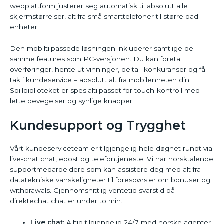
webplattform justerer seg automatisk til absolutt alle
skjermstørrelser, alt fra små smarttelefoner til større pad-
enheter.
Den mobiltilpassede løsningen inkluderer samtlige de
samme features som PC-versjonen. Du kan foreta
overføringer, hente ut vinninger, delta i konkuranser og få
tak i kundeservice – absolutt alt fra mobilenheten din.
Spillbiblioteket er spesialtilpasset for touch-kontroll med
lette bevegelser og synlige knapper.
Kundesupport og Trygghet
Vårt kundeserviceteam er tilgjengelig hele døgnet rundt via
live-chat chat, epost og telefontjeneste. Vi har norsktalende
supportmedarbeidere som kan assistere deg med alt fra
datatekniske vanskeligheter til forespørsler om bonuser og
withdrawals. Gjennomsnittlig ventetid svarstid på
direktechat chat er under to min.
Live chat:
Alltid tilgjengelig 24/7 med norske agenter