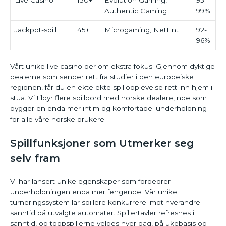
Live Casino
150+
Evolution Gaming,
95-
Authentic Gaming
99%
Jackpot-spill
45+
Microgaming, NetEnt
92-
96%
Vårt unike live casino ber om ekstra fokus. Gjennom dyktige
dealerne som sender rett fra studier i den europeiske
regionen, får du en ekte ekte spillopplevelse rett inn hjem i
stua. Vi tilbyr flere spillbord med norske dealere, noe som
bygger en enda mer intim og komfortabel underholdning
for alle våre norske brukere.
Spillfunksjoner som Utmerker seg
selv fram
Vi har lansert unike egenskaper som forbedrer
underholdningen enda mer fengende. Vår unike
turneringssystem lar spillere konkurrere imot hverandre i
sanntid på utvalgte automater. Spillertavler refreshes i
sanntid, og toppspillerne velges hver dag, på ukebasis og