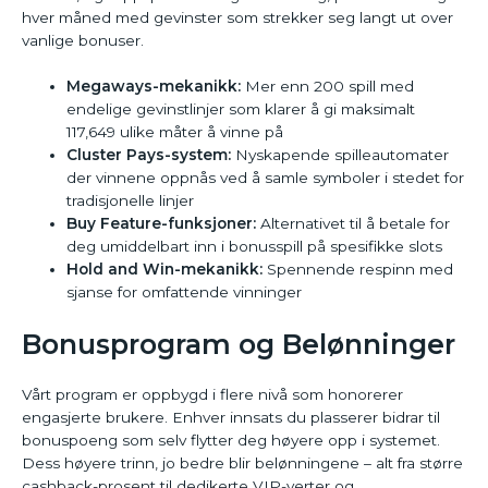
hver måned med gevinster som strekker seg langt ut over
vanlige bonuser.
Megaways-mekanikk:
Mer enn 200 spill med
endelige gevinstlinjer som klarer å gi maksimalt
117,649 ulike måter å vinne på
Cluster Pays-system:
Nyskapende spilleautomater
der vinnene oppnås ved å samle symboler i stedet for
tradisjonelle linjer
Buy Feature-funksjoner:
Alternativet til å betale for
deg umiddelbart inn i bonusspill på spesifikke slots
Hold and Win-mekanikk:
Spennende respinn med
sjanse for omfattende vinninger
Bonusprogram og Belønninger
Vårt program er oppbygd i flere nivå som honorerer
engasjerte brukere. Enhver innsats du plasserer bidrar til
bonuspoeng som selv flytter deg høyere opp i systemet.
Dess høyere trinn, jo bedre blir belønningene – alt fra større
cashback-prosent til dedikerte VIP-verter og