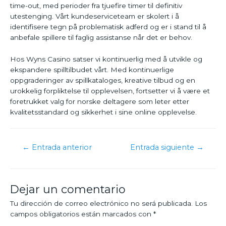
time-out, med perioder fra tjuefire timer til definitiv
utestenging. Vårt kundeserviceteam er skolert i å
identifisere tegn på problematisk adferd og er i stand til å
anbefale spillere til faglig assistanse når det er behov.
Hos Wyns Casino satser vi kontinuerlig med å utvikle og
ekspandere spilltilbudet vårt. Med kontinuerlige
oppgraderinger av spillkataloges, kreative tilbud og en
urokkelig forpliktelse til opplevelsen, fortsetter vi å være et
foretrukket valg for norske deltagere som leter etter
kvalitetsstandard og sikkerhet i sine online opplevelse.
←
Entrada anterior
Entrada siguiente
→
Dejar un comentario
Tu dirección de correo electrónico no será publicada.
Los
campos obligatorios están marcados con
*