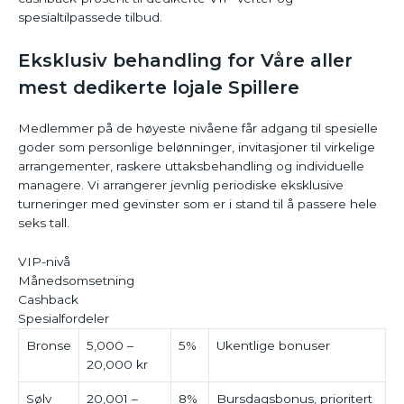
spesialtilpassede tilbud.
Eksklusiv behandling for Våre aller
mest dedikerte lojale Spillere
Medlemmer på de høyeste nivåene får adgang til spesielle
goder som personlige belønninger, invitasjoner til virkelige
arrangementer, raskere uttaksbehandling og individuelle
managere. Vi arrangerer jevnlig periodiske eksklusive
turneringer med gevinster som er i stand til å passere hele
seks tall.
VIP-nivå
Månedsomsetning
Cashback
Spesialfordeler
Bronse
5,000 –
5%
Ukentlige bonuser
20,000 kr
Sølv
20,001 –
8%
Bursdagsbonus, prioritert