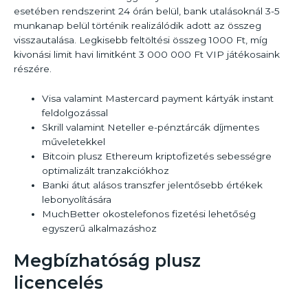
esetében rendszerint 24 órán belül, bank utalásoknál 3-5
munkanap belül történik realizálódik adott az összeg
visszautalása. Legkisebb feltöltési összeg 1000 Ft, míg
kivonási limit havi limitként 3 000 000 Ft VIP játékosaink
részére.
Visa valamint Mastercard payment kártyák instant
feldolgozással
Skrill valamint Neteller e-pénztárcák díjmentes
műveletekkel
Bitcoin plusz Ethereum kriptofizetés sebességre
optimalizált tranzakciókhoz
Banki átut alásos transzfer jelentősebb értékek
lebonyolítására
MuchBetter okostelefonos fizetési lehetőség
egyszerű alkalmazáshoz
Megbízhatóság plusz
licencelés