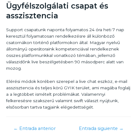
Ügyfélszolgálati csapat és
asszisztencia
Support csapatunk naponta folyamatos 24 óra heti 7 nap
keresztül folyamatosan rendelkezésre áll különböző
csatornákon történő platformokon által. Magyar nyelvű
állományú operátoraink kompetenciával rendelkeznek
összes platformunkkal vonatkozó témában, jellemző
válaszidőnk live beszélgetésben 90 másodperc alatt van
mozog.
Elérési módok körében szerepel a live chat eszköz, e-mail
asszisztencia és teljes körű GYIK terület, ami magába foglalj
a a legtöbbet ismételt problémákat. Valamennyi
felkeresésre szakszerű valamint swift választ nyújtunk,
elsősorban tartva tagjaink elégedettségét.
←
Entrada anterior
Entrada siguiente
→