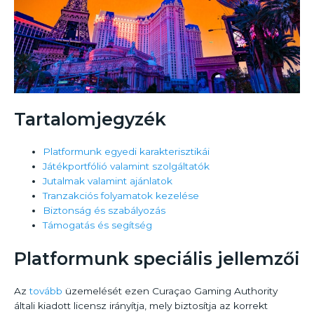
Tartalomjegyzék
Platformunk egyedi karakterisztikái
Játékportfólió valamint szolgáltatók
Jutalmak valamint ajánlatok
Tranzakciós folyamatok kezelése
Biztonság és szabályozás
Támogatás és segítség
Platformunk speciális jellemzői
Az
tovább
üzemelését ezen Curaçao Gaming Authority
általi kiadott licensz irányítja, mely biztosítja az korrekt