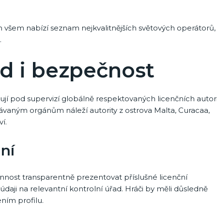
všem nabízí seznam nejkvalitnějších světových operátorů,
.
ad i bezpečnost
í pod supervizí globálně respektovaných licenčních autori
znávaným orgánům náleží autority z ostrova Malta, Curacaa,
í.
ní
nost transparentně prezentovat příslušné licenční
údaji na relevantní kontrolní úřad. Hráči by měli důsledně
ním profilu.