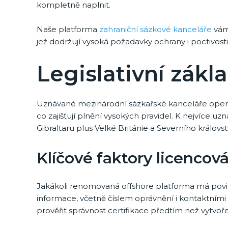
kompletně naplnit.
Naše platforma
zahraniční sázkové kanceláře
vám 
jež dodržují vysoká požadavky ochrany i poctivosti
Legislativní zákl
Uznávané mezinárodní sázkařské kanceláře operuj
co zajišťují plnění vysokých pravidel. K nejvíce u
Gibraltaru plus Velké Británie a Severního královstv
Klíčové faktory licencová
Jakákoli renomovaná offshore platforma má povin
informace, včetně číslem oprávnění i kontaktními 
prověřit správnost certifikace předtím než vytvoře