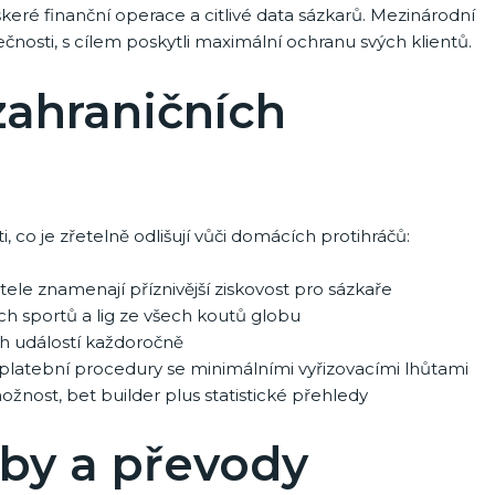
keré finanční operace a citlivé data sázkarů. Mezinárodní
nosti, s cílem poskytli maximální ochranu svých klientů.
zahraničních
, co je zřetelně odlišují vůči domácích protihráčů:
le znamenají příznivější ziskovost pro sázkaře
 sportů a lig ze všech koutů globu
ých událostí každoročně
platební procedury se minimálními vyřizovacími lhůtami
žnost, bet builder plus statistické přehledy
by a převody