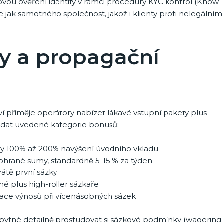
ovou ověření identity v rámci procedury KYC kontrol (Know
ak samotného společnost, jakož i klienty proti nelegálním
y a propagační
 přiměje operátory nabízet lákavé vstupní pakety plus
ádat uvedené kategorie bonusů:
ky 100% až 200% navýšení úvodního vkladu
ohrané sumy, standardně 5-15 % za týden
rátě první sázky
né plus high-roller sázkaře
ikace výnosů při vícenásobných sázek
zbytné detailně prostudovat si sázkové podmínky (wagering