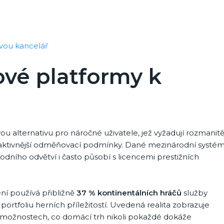
ovou kancelář
ové platformy k
u alternativu pro náročné uživatele, jež vyžadují rozmanitě
traktivnější odměňovací podmínky. Dané mezinárodní systé
odního odvětví i často působí s licencemi prestižních
ení používá přibližně
37 % kontinentálních hráčů
služby
ortfoliu herních příležitostí. Uvedená realita zobrazuje
možnostech, co domácí trh nikoli pokaždé dokáže