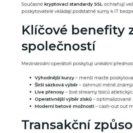
Současné
kryptovací standardy SSL
ochraňují veš
poskytovatelé vkládají podstatné sumy k IT bezpeč
Klíčové benefity 
společností
Mezinárodní operátoři poskytují unikátní přednosti
Výhodnější kurzy
– menší marže poskytovate
Širší sázková výběr
– zahrnutí méně známých
Live přenosy
– živé streamy tisíců atletick
Operativnější výběr zisků
– optimalizované 
Moderní betové možnosti
– cash-out out mo
Transakční způso