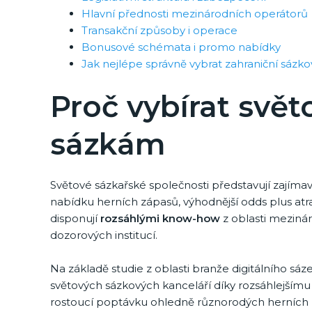
Hlavní přednosti mezinárodních operátorů
Transakční způsoby i operace
Bonusové schémata i promo nabídky
Jak nejlépe správně vybrat zahraniční sázk
Proč vybírat svět
sázkám
Světové sázkařské společnosti představují zajímavo
nabídku herních zápasů, výhodnější odds plus a
disponují
rozsáhlými know-how
z oblasti mezinár
dozorových institucí.
Na základě studie z oblasti branže digitálního sáz
světových sázkových kanceláří díky rozsáhlejšímu p
rostoucí poptávku ohledně různorodých herních 