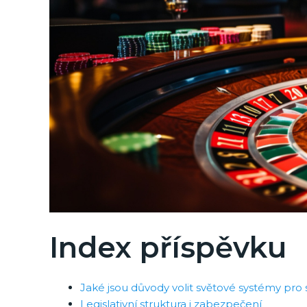
Index příspěvku
Jaké jsou důvody volit světové systémy pro 
Legislativní struktura i zabezpečení