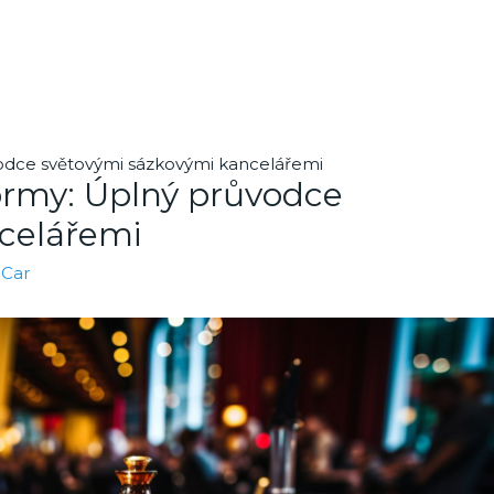
vodce světovými sázkovými kancelářemi
ormy: Úplný průvodce
celářemi
ICar