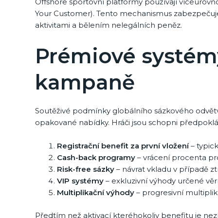
Offshore sportovní platformy používají víceúrovň
Your Customer). Tento mechanismus zabezpečuje j
aktivitami a bělením nelegálních peněz.
Prémiové systém
kampaně
Soutěživé podmínky globálního sázkového odvětví
opakované nabídky. Hráči jsou schopni předpokl
Registrační benefit za první vložení
– typic
Cash-back programy
– vrácení procenta pr
Risk-free sázky
– návrat vkladu v případě zt
VIP systémy
– exkluzivní výhody určené věr
Multiplikační výhody
– progresivní multipl
Předtím než aktivací kteréhokoliv benefitu je ne