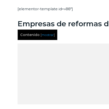
[elementor-template id=»88″]
Empresas de reformas de
Contenido
[
mostrar
]