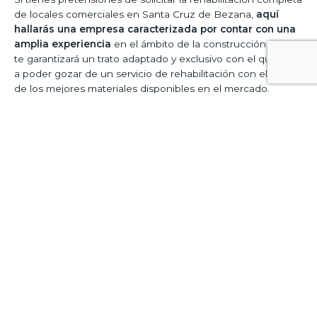
de locales comerciales en Santa Cruz de Bezana,
aquí
hallarás una empresa caracterizada por contar con una
amplia experiencia
en el ámbito de la construcción y que
te garantizará un trato adaptado y exclusivo con el que vas
a poder gozar de un servicio de rehabilitación con el uso
de los mejores materiales disponibles en el mercado.
Estamos comprometidos en trabajar lo mejor posible para
ofrecerte los mejores proyectos de reformas que
favorezcan a tu desarrollo comercial. Sin embargo, también
vamos a tomar en cuenta tus ideas, objetivos y preferencia
a fin de que te sientas satisfecho con los resultados que te
ofreceremos.
Podemos ofrecerte geniales resultados al momento de
acrecentar la visibilidad de ciertos espacios en concreto o
bien incrementar la iluminación en determinados espacios.
Cualquiera que sea el trabajo que precises, te vamos a
ofrecer una solución inmediata con la que te puedas sentir
sosegado y complacido, con lo que no desaproveches la
ocasión de contar con estos profesionales.