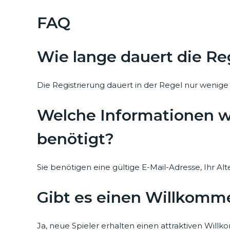
FAQ
Wie lange dauert die Re
Die Registrierung dauert in der Regel nur wenige
Welche Informationen w
benötigt?
Sie benötigen eine gültige E-Mail-Adresse, Ihr Alt
Gibt es einen Willkomm
Ja, neue Spieler erhalten einen attraktiven Wil