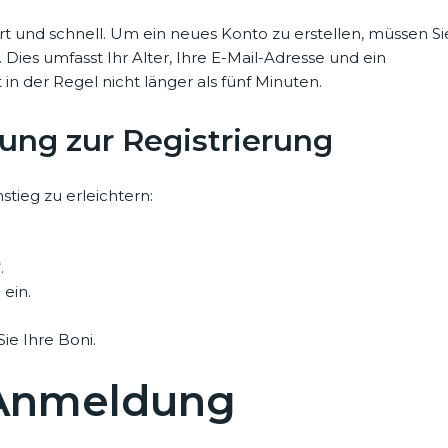
ert und schnell. Um ein neues Konto zu erstellen, müssen Si
Dies umfasst Ihr Alter, Ihre E-Mail-Adresse und ein
n der Regel nicht länger als fünf Minuten.
itung zur Registrierung
stieg zu erleichtern:
.
 ein.
ie Ihre Boni.
r Anmeldung