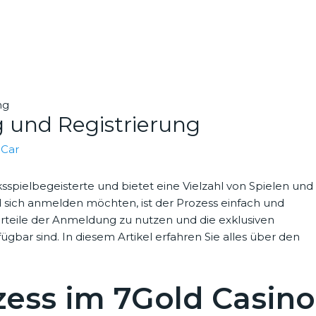
ng
 und Registrierung
ICar
ksspielbegeisterte und bietet eine Vielzahl von Spielen und
d sich anmelden möchten, ist der Prozess einfach und
orteile der Anmeldung zu nutzen und die exklusiven
gbar sind. In diesem Artikel erfahren Sie alles über den
ess im 7Gold Casino