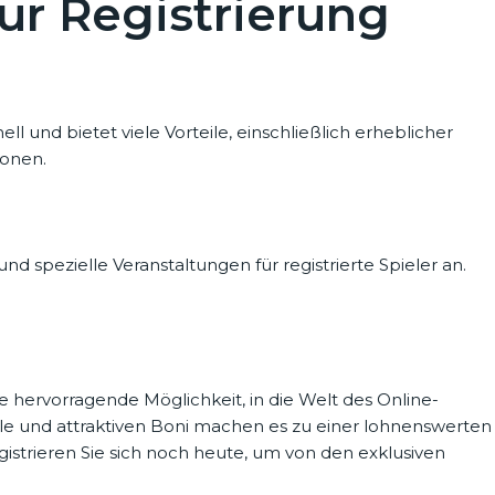
ur Registrierung
ell und bietet viele Vorteile, einschließlich erheblicher
ionen.
d spezielle Veranstaltungen für registrierte Spieler an.
 hervorragende Möglichkeit, in die Welt des Online-
ile und attraktiven Boni machen es zu einer lohnenswerten
istrieren Sie sich noch heute, um von den exklusiven