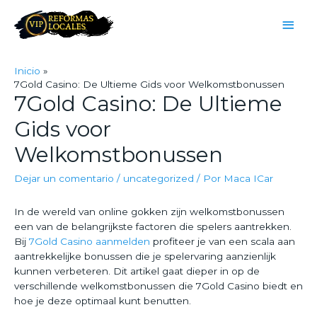
Inicio
7Gold Casino: De Ultieme Gids voor Welkomstbonussen
7Gold Casino: De Ultieme
Gids voor
Welkomstbonussen
Dejar un comentario
/
uncategorized
/ Por
Maca ICar
In de wereld van online gokken zijn welkomstbonussen
een van de belangrijkste factoren die spelers aantrekken.
Bij
7Gold Casino aanmelden
profiteer je van een scala aan
aantrekkelijke bonussen die je spelervaring aanzienlijk
kunnen verbeteren. Dit artikel gaat dieper in op de
verschillende welkomstbonussen die 7Gold Casino biedt en
hoe je deze optimaal kunt benutten.