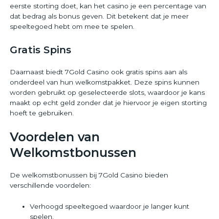
eerste storting doet, kan het casino je een percentage van
dat bedrag als bonus geven. Dit betekent dat je meer
speeltegoed hebt om mee te spelen.
Gratis Spins
Daarnaast biedt 7Gold Casino ook gratis spins aan als
onderdeel van hun welkomstpakket. Deze spins kunnen
worden gebruikt op geselecteerde slots, waardoor je kans
maakt op echt geld zonder dat je hiervoor je eigen storting
hoeft te gebruiken.
Voordelen van
Welkomstbonussen
De welkomstbonussen bij 7Gold Casino bieden
verschillende voordelen:
Verhoogd speeltegoed waardoor je langer kunt
spelen.