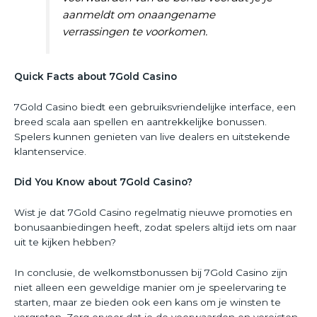
aanmeldt om onaangename
verrassingen te voorkomen.
Quick Facts about 7Gold Casino
7Gold Casino biedt een gebruiksvriendelijke interface, een
breed scala aan spellen en aantrekkelijke bonussen.
Spelers kunnen genieten van live dealers en uitstekende
klantenservice.
Did You Know about 7Gold Casino?
Wist je dat 7Gold Casino regelmatig nieuwe promoties en
bonusaanbiedingen heeft, zodat spelers altijd iets om naar
uit te kijken hebben?
In conclusie, de welkomstbonussen bij 7Gold Casino zijn
niet alleen een geweldige manier om je speelervaring te
starten, maar ze bieden ook een kans om je winsten te
vergroten. Zorg ervoor dat je de voorwaarden en vereisten