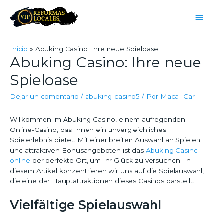
Inicio
Abuking Casino: Ihre neue Spieloase
Abuking Casino: Ihre neue
Spieloase
Dejar un comentario
/
abuking-casino5
/ Por
Maca ICar
Willkommen im Abuking Casino, einem aufregenden
Online-Casino, das Ihnen ein unvergleichliches
Spielerlebnis bietet. Mit einer breiten Auswahl an Spielen
und attraktiven Bonusangeboten ist das
Abuking Casino
online
der perfekte Ort, um Ihr Glück zu versuchen. In
diesem Artikel konzentrieren wir uns auf die Spielauswahl,
die eine der Hauptattraktionen dieses Casinos darstellt.
Vielfältige Spielauswahl