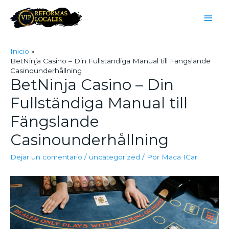
Inicio
BetNinja Casino – Din Fullständiga Manual till Fängslande
Casinounderhållning
BetNinja Casino – Din
Fullständiga Manual till
Fängslande
Casinounderhållning
Dejar un comentario
/
uncategorized
/ Por
Maca ICar