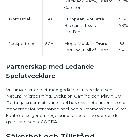
Blackjack Party, Dream
99%
Catcher
Bordsspel
150+
European Roulette,
95-
Baccarat, Texas
99%
Hold’em
Jackpott-spel
80+
Mega Moolah, Divine
88-
Fortune, Hall of Gods
94%
Partnerskap med Ledande
Spelutvecklare
Vi samverkar enbart med godkända utvecklare som
NetEnt, Microgaming, Evolution Gaming och Play’n GO.
Detta garanterar att varje spel hos oss möter internationella
standarder för rättvisande spel och slumpmässighet, vilket
kontrolleras genom regelbundna tester av oberoende
granskare som eCOGRA.
Säkerhet och Tillstånd