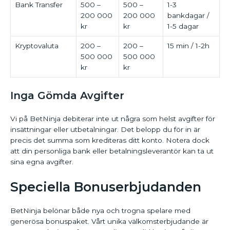
Bank Transfer
500 –
500 –
1-3
200 000
200 000
bankdagar /
kr
kr
1-5 dagar
Kryptovaluta
200 –
200 –
15 min / 1-2h
500 000
500 000
kr
kr
Inga Gömda Avgifter
Vi på BetNinja debiterar inte ut några som helst avgifter för
insättningar eller utbetalningar. Det belopp du för in är
precis det summa som krediteras ditt konto. Notera dock
att din personliga bank eller betalningsleverantör kan ta ut
sina egna avgifter.
Speciella Bonuserbjudanden
BetNinja belönar både nya och trogna spelare med
generösa bonuspaket. Vårt unika välkomsterbjudande är