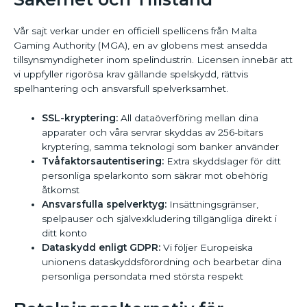
Vår sajt verkar under en officiell spellicens från Malta
Gaming Authority (MGA), en av globens mest ansedda
tillsynsmyndigheter inom spelindustrin. Licensen innebär att
vi uppfyller rigorösa krav gällande spelskydd, rättvis
spelhantering och ansvarsfull spelverksamhet.
SSL-kryptering:
All dataöverföring mellan dina
apparater och våra servrar skyddas av 256-bitars
kryptering, samma teknologi som banker använder
Tvåfaktorsautentisering:
Extra skyddslager för ditt
personliga spelarkonto som säkrar mot obehörig
åtkomst
Ansvarsfulla spelverktyg:
Insättningsgränser,
spelpauser och självexkludering tillgängliga direkt i
ditt konto
Dataskydd enligt GDPR:
Vi följer Europeiska
unionens dataskyddsförordning och bearbetar dina
personliga persondata med största respekt