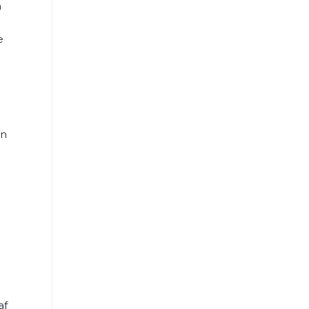
a
e
en
af