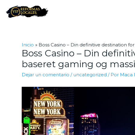
Inicio
Boss Casino – Din definitive destination f
Boss Casino – Din definiti
baseret gaming og massi
Dejar un comentario
/
uncategorized
/ Por
Maca 