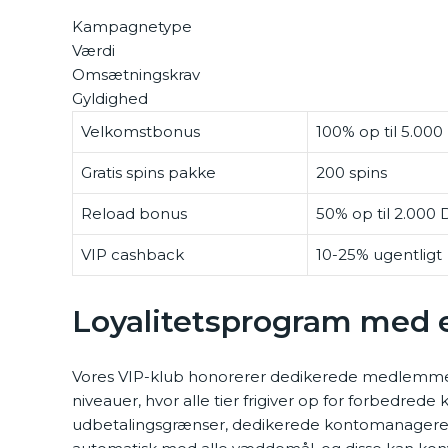
Kampagnetype
Værdi
Omsætningskrav
Gyldighed
Velkomstbonus
100% op til 5.00
Gratis spins pakke
200 spins
Reload bonus
50% op til 2.000
VIP cashback
10-25% ugentligt
Loyalitetsprogram med e
Vores VIP-klub honorerer dedikerede medlemmer
niveauer, hvor alle tier frigiver op for forbedrede 
udbetalingsgrænser, dedikerede kontomanagere o