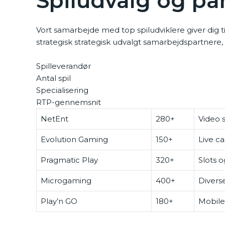
Spiludvalg og pa
Vort samarbejde med top spiludviklere giver dig til
strategisk strategisk udvalgt samarbejdspartnere, d
Spilleverandør
Antal spil
Specialisering
RTP-gennemsnit
NetEnt
280+
Video s
Evolution Gaming
150+
Live c
Pragmatic Play
320+
Slots o
Microgaming
400+
Diverse
Play’n GO
180+
Mobile-