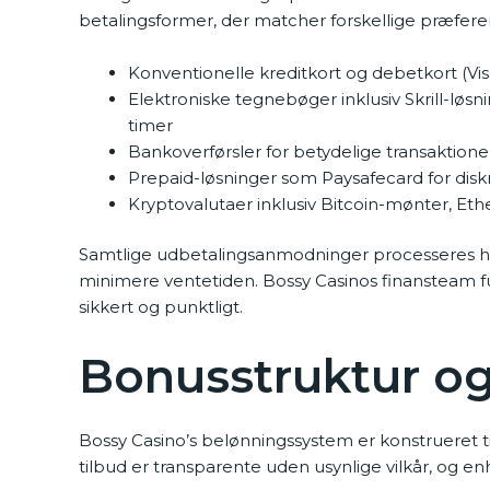
betalingsformer, der matcher forskellige præfere
Konventionelle kreditkort og debetkort (Vi
Elektroniske tegnebøger inklusiv Skrill-løs
timer
Bankoverførsler for betydelige transaktion
Prepaid-løsninger som Paysafecard for diskr
Kryptovalutaer inklusiv Bitcoin-mønter, Eth
Samtlige udbetalingsanmodninger processeres hur
minimere ventetiden. Bossy Casinos finansteam f
sikkert og punktligt.
Bonusstruktur o
Bossy Casino’s belønningssystem er konstrueret t
tilbud er transparente uden usynlige vilkår, og en