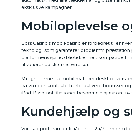
automatisk med alle væddemål, og disse kan konver
eksklusive kampagner.
Mobiloplevelse o
Boss Casino’s mobil-casino er forbedret til enhve
teknologi, som garanterer problemfri præstation 
platformens spillebibliotek er helt kompatibelt 
til varierende skærmstørrelser.
Mulighederne på mobil matcher desktop-versionen 
hævninger, kontakte hjælp, aktivere bonusser og en
iPad. Push-notifikationer bevarer dig ajour om n
Kundehjælp og s
Vort supportteam er til rådighed 24/7 gennem fle