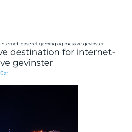
or internet-baseret gaming og massive gevinster
ve destination for internet-
ve gevinster
ICar