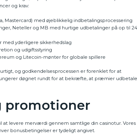
ncer og krav:
sa, Mastercard) med øjeblikkelig indbetalingsprocessering
ninger, Neteller og MB med hurtige udbetalinger på op til 2
er med yderligere sikkerhedslag
etion og udgiftsstyring
ereum og Litecoin-mønter for globale spillere
tigt, og godkendelsesprocessen er forenklet for at
ungerer døgnet rundt for at bekræfte, at præmier udbetal
g promotioner
il at levere merværdi gennem samtlige din casinotur. Vores
hver bonusbetingelser er tydeligt angivet.