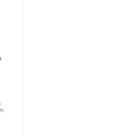
t
,
r,