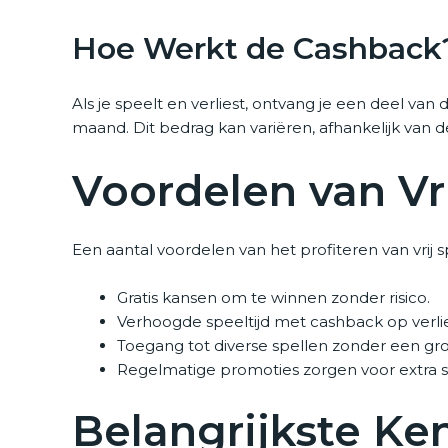
Hoe Werkt de Cashback
Als je speelt en verliest, ontvang je een deel van
maand. Dit bedrag kan variëren, afhankelijk van
Voordelen van Vr
Een aantal voordelen van het profiteren van vrij s
Gratis kansen om te winnen zonder risico.
Verhoogde speeltijd met cashback op verli
Toegang tot diverse spellen zonder een gro
Regelmatige promoties zorgen voor extra s
Belangrijkste K