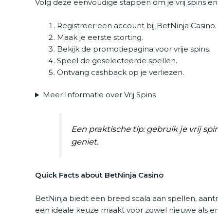
Volg deze eenvoudige stappen om je vrij spins en
Registreer een account bij BetNinja Casino.
Maak je eerste storting.
Bekijk de promotiepagina voor vrije spins.
Speel de geselecteerde spellen.
Ontvang cashback op je verliezen.
Meer Informatie over Vrij Spins
Een praktische tip: gebruik je vrij s
geniet.
Quick Facts about BetNinja Casino
BetNinja biedt een breed scala aan spellen, aant
een ideale keuze maakt voor zowel nieuwe als er