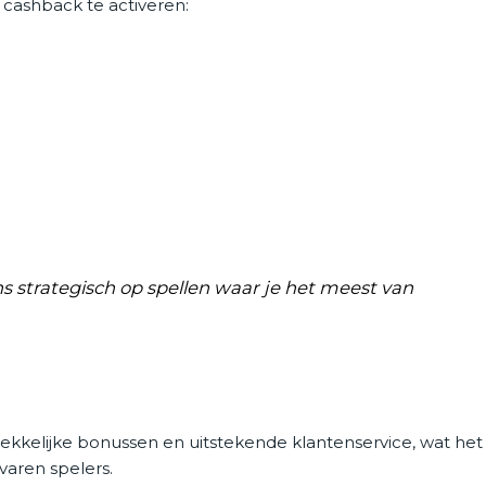
 cashback te activeren:
pins strategisch op spellen waar je het meest van
rekkelijke bonussen en uitstekende klantenservice, wat het
varen spelers.